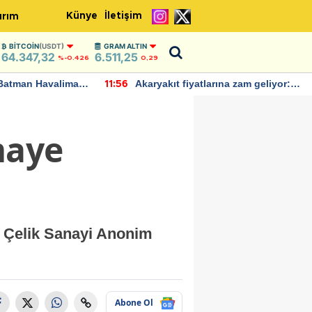
Künye
İletişim
ırım
BITCOIN
(USDT)
GRAM ALTIN
64.347,32
6.511,25
%-0.426
0,29
Batman Havalimanı
Akaryakıt fiyatlarına zam geliyor:
11:56
 açıklamalarda
Yeni tarih açıklandı
maye
r Çelik Sanayi Anonim
Abone Ol