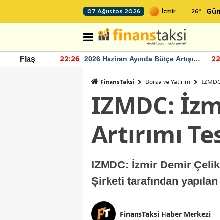
26
°
07 Ağustos 2026
Gün
r seviyesinin
2026 Haziran Ayında Bütçe Artışı
Flaş
22:26
22
Yaşandı
FinansTaksi
Borsa ve Yatırım
IZMDC:
IZMDC: İzm
Artırımı Tes
IZMDC: İzmir Demir Çelik
Şirketi tarafından yapıla
FinansTaksi Haber Merkezi