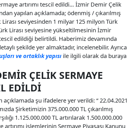
rmaye artırımı tescil edildi… İzmir Demir Çelik
ından yapılan açıklamada; ödenmiş / çıkarılmış
Lirası seviyesinden 1 milyar 125 milyon Türk
 Türk Lirası seviyesine yükseltilmesinin İzmir
escil edildiği belirtildi. Haberimiz devamında
aylı şekilde yer almaktadır, incelenebilir. Ayrıca
şları ve ortaklık yapısı
ile ilgili olarak da buraya
DEMIR ÇELIK SERMAYE
L EDILDI
n açıklamada şu ifadelere yer verildi: “ 22.04.2021
ızda Şirketimizin 375.000.000 TL çıkarılmış
ılığı 1.125.000.000 TL artırılarak 1.500.000.000
ye artırımı işlemlerinin Sermaye Piyasası Kanunu