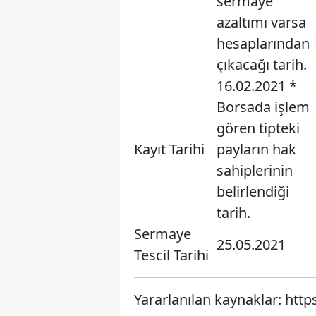
sermaye
azaltımı varsa
hesaplarından
çıkacağı tarih.
16.02.2021 *
Borsada işlem
gören tipteki
Kayıt Tarihi
payların hak
sahiplerinin
belirlendiği
tarih.
Sermaye
25.05.2021
Tescil Tarihi
Yararlanılan kaynaklar: http