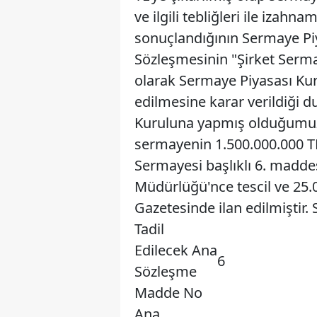
ve ilgili tebliğleri ile izah
sonuçlandığının Sermaye Piy
Sözleşmesinin "Şirket Sermaye
olarak Sermaye Piyasası Kurul
edilmesine karar verildiği
Kuruluna yapmış olduğumuz
sermayenin 1.500.000.000 T
Sermayesi başlıklı 6. maddes
Müdürlüğü'nce tescil ve 25.05
Gazetesinde ilan edilmiştir. S
Tadil
Edilecek Ana
6
Sözleşme
Madde No
Ana