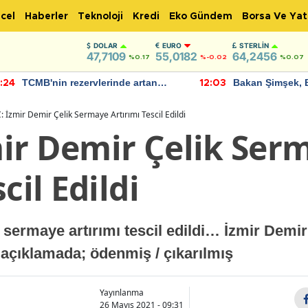
cel
Haberler
Teknoloji
Kredi
Eko Gündem
Borsa Ve Yat
DOLAR
EURO
STERLIN
47,7109
55,0182
64,2456
%0.17
%-0.02
%0.07
TCMB'nin rezervlerinde artan
Bakan Şimşek, 
:24
12:03
momentum devam ediyor
için umut verici
bulundu
 İzmir Demir Çelik Sermaye Artırımı Tescil Edildi
ir Demir Çelik Ser
cil Edildi
 sermaye artırımı tescil edildi… İzmir Demi
n açıklamada; ödenmiş / çıkarılmış
Yayınlanma
26 Mayıs 2021 - 09:31