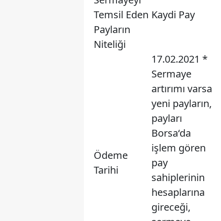
Temsil Eden
Kaydi Pay
Payların
Niteliği
17.02.2021 *
Sermaye
artırımı varsa
yeni payların,
payları
Borsa‘da
işlem gören
Ödeme
pay
Tarihi
sahiplerinin
hesaplarına
gireceği,