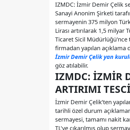
IZMDC: İzmir Demir Çelik se
Sanayi Anonim Şirketi taraf
sermayenin 375 milyon Türk 
Lirası artırılarak 1,5 milyar
Ticaret Sicil Müdürlüğü'nce t
firmadan yapılan açıklama det
İzmir Demir Çelik yan kurulu
göz atılabilir.
IZMDC: İZMIR 
ARTIRIMI TESCI
İzmir Demir Çelik’ten yapıla
tarihli özel durum açıklamam
sermayesi, tamamı nakit karş
TL'ye çıkarılmış olup serma