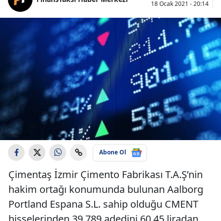
18 Ocak 2021 - 20:14
Abone Ol
Çimentaş İzmir Çimento Fabrikası T.A.Ş’nin
hakim ortağı konumunda bulunan Aalborg
Portland Espana S.L. sahip olduğu CMENT
hisselerinden 39,789 adedini 60,45 liradan