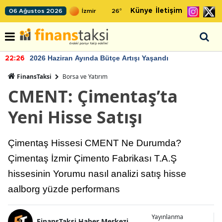
Künye
İletişim
06 Ağustos 2026
26
°
2026 Haziran Ayında Bütçe Artışı Yaşandı
22:26
FinansTaksi
Borsa ve Yatırım
CMENT: Çimentaş’ta
Yeni Hisse Satışı
Çimentaş Hissesi CMENT Ne Durumda?
Çimentaş İzmir Çimento Fabrikası T.A.Ş
hissesinin Yorumu nasıl analizi satış hisse
aalborg yüzde performans
Yayınlanma
FinansTaksi Haber Merkezi