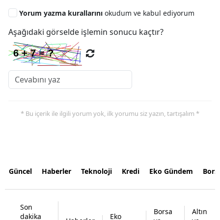
Yorum yazma kurallarını
okudum ve kabul ediyorum
Aşağıdaki görselde işlemin sonucu kaçtır?
* Bu içerik ile ilgili yorum yok, ilk yorumu siz yazın, tartışalım *
Güncel
Haberler
Teknoloji
Kredi
Eko Gündem
Bors
Son
Borsa
Altın
dakika
Eko