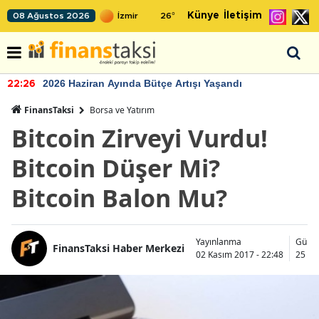
Künye
İletişim
08 Ağustos 2026
26
°
2026 Haziran Ayında Bütçe Artışı Yaşandı
22:26
FinansTaksi
Borsa ve Yatırım
Bitcoin Zirveyi Vurdu!
Bitcoin Düşer Mi?
Bitcoin Balon Mu?
Yayınlanma
Günc
FinansTaksi Haber Merkezi
02 Kasım 2017 - 22:48
25 Ka