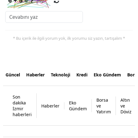
* Bu içerik ile ilgili yorum yok, ilk yorumu siz yazın, tartışalım *
Güncel
Haberler
Teknoloji
Kredi
Eko Gündem
Bors
Son
Borsa
Altın
dakika
Eko
Haberler
ve
ve
İzmir
Gündem
Yatırım
Döviz
haberleri