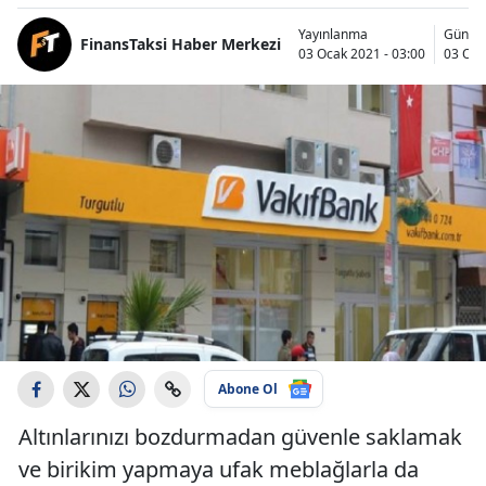
Yayınlanma
Günce
FinansTaksi Haber Merkezi
03 Ocak 2021 - 03:00
03 Oca
Abone Ol
Altınlarınızı bozdurmadan güvenle saklamak
ve birikim yapmaya ufak meblağlarla da