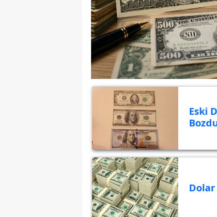
Eski 
Bozd
Dolar