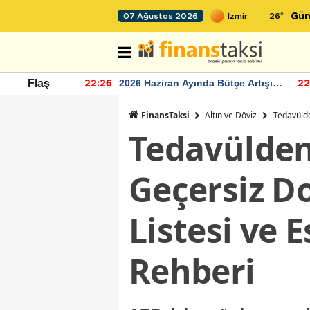
26
°
07 Ağustos 2026
Gün
r seviyesinin
2026 Haziran Ayında Bütçe Artışı
Flaş
22:26
22
Yaşandı
FinansTaksi
Altın ve Döviz
Tedavülde
Tedavülden
Geçersiz D
Listesi ve 
Rehberi