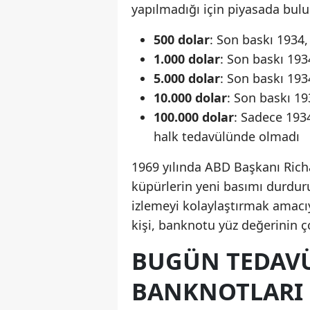
yapılmadığı için piyasada bul
500 dolar
: Son baskı 1934
1.000 dolar
: Son baskı 19
5.000 dolar
: Son baskı 19
10.000 dolar
: Son baskı 1
100.000 dolar
: Sadece 1934
halk tedavülünde olmadı
1969 yılında ABD Başkanı Ric
küpürlerin yeni basımı durduru
izlemeyi kolaylaştırmak amacı
kişi, banknotu yüz değerinin ço
BUGÜN TEDAV
BANKNOTLARI (