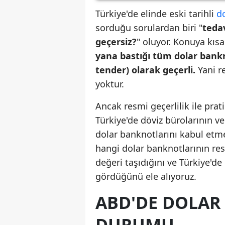
Türkiye'de elinde eski tarihli
d
sorduğu sorulardan biri "
teda
geçersiz?
" oluyor. Konuya kıs
yana bastığı tüm dolar bankn
tender) olarak geçerli.
Yani r
yoktur.
Ancak resmi geçerlilik ile pra
Türkiye'de döviz bürolarının ve
dolar banknotlarını kabul etme
hangi dolar banknotlarının res
değeri taşıdığını ve Türkiye'd
gördüğünü ele alıyoruz.
ABD'DE DOLAR
DURUMU