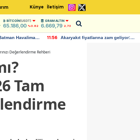
Künye
İletişim
ırım
BITCOIN
(USDT)
GRAM ALTIN
65.186,00
6.669,79
7
%0.82
2,73
Batman Havalimanı
Akaryakıt fiyatlarına zam geliyor:
11:56
 açıklamalarda
Yeni tarih açıklandı
arınızı Değerlendirme Rehberi
mı?
26 Tam
erlendirme