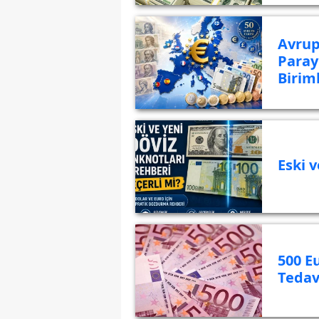
Avrup
Paray
Biriml
Eski v
500 E
Tedav