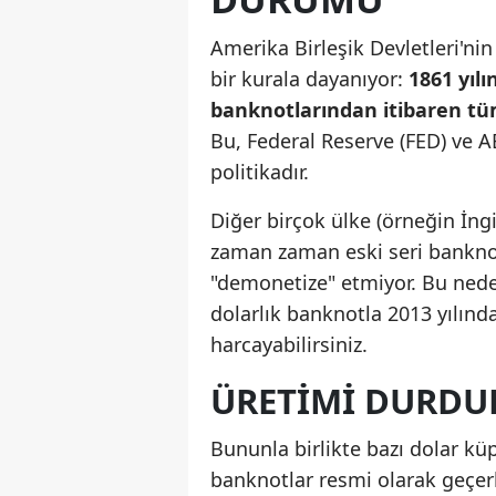
Amerika Birleşik Devletleri'ni
bir kurala dayanıyor:
1861 yıl
banknotlarından itibaren tüm
Bu, Federal Reserve (FED) ve A
politikadır.
Diğer birçok ülke (örneğin İngi
zaman zaman eski seri banknot
"demonetize" etmiyor. Bu neden
dolarlık banknotla 2013 yılınd
harcayabilirsiniz.
ÜRETIMI DURDU
Bununla birlikte bazı dolar kü
banknotlar resmi olarak geçer