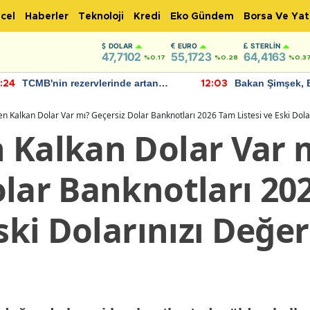
cel
Haberler
Teknoloji
Kredi
Eko Gündem
Borsa Ve Yat
DOLAR
EURO
STERLIN
47,7102
55,1723
64,4163
%0.17
%0.28
%0.3
TCMB'nin rezervlerinde artan
Bakan Şimşek, 
:24
12:03
momentum devam ediyor
için umut verici
bulundu
n Kalkan Dolar Var mı? Geçersiz Dolar Banknotları 2026 Tam Listesi ve Eski Dol
 Kalkan Dolar Var 
olar Banknotları 20
Eski Dolarınızı Değ