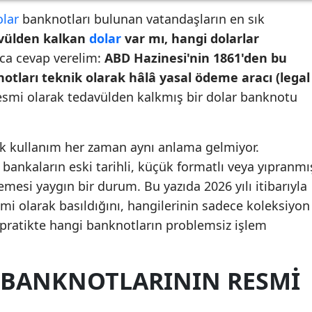
olar
banknotları bulunan vatandaşların en sık
vülden kalkan
dolar
var mı, hangi dolarlar
aca cevap verelim:
ABD Hazinesi'nin 1861'den bu
otları teknik olarak hâlâ yasal ödeme aracı (legal
esmi olarak tedavülden kalkmış bir dolar banknotu
tik kullanım her zaman aynı anlama gelmiyor.
 bankaların eski tarihli, küçük formatlı veya yıpranmı
mesi yaygın bir durum. Bu yazıda 2026 yılı itibarıyla
mi olarak basıldığını, hangilerinin sadece koleksiyon
e pratikte hangi banknotların problemsiz işlem
 BANKNOTLARININ RESMI