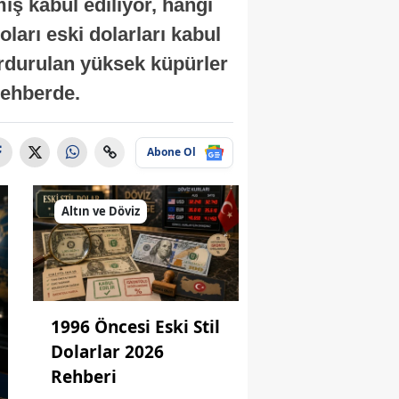
ş kabul ediliyor, hangi
oları eski dolarları kabul
urdurulan yüksek küpürler
 rehberde.
Abone Ol
Altın ve Döviz
1996 Öncesi Eski Stil
Dolarlar 2026
Rehberi