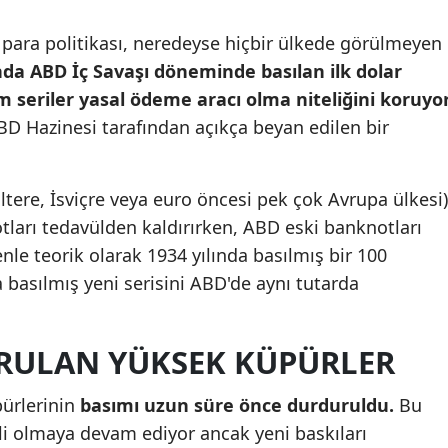
n para politikası, neredeyse hiçbir ülkede görülmeyen
ında ABD İç Savaşı döneminde basılan ilk dolar
 seriler yasal ödeme aracı olma niteliğini koruyor
BD Hazinesi tarafından açıkça beyan edilen bir
ltere, İsviçre veya euro öncesi pek çok Avrupa ülkesi)
ları tedavülden kaldırırken, ABD eski banknotları
le teorik olarak 1934 yılında basılmış bir 100
a basılmış yeni serisini ABD'de aynı tutarda
RULAN YÜKSEK KÜPÜRLER
pürlerinin
basımı uzun süre önce durduruldu.
Bu
li olmaya devam ediyor ancak yeni baskıları