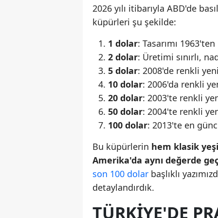
2026 yılı itibarıyla ABD'de ba
küpürleri şu şekilde:
1 dolar
: Tasarımı 1963'ten
2 dolar
: Üretimi sınırlı, n
5 dolar
: 2008'de renkli yen
10 dolar
: 2006'da renkli y
20 dolar
: 2003'te renkli ye
50 dolar
: 2004'te renkli ye
100 dolar
: 2013'te en günc
Bu küpürlerin
hem klasik yeşil
Amerika'da aynı değerde geçe
son 100 dolar
başlıklı yazımızda
detaylandırdık.
TÜRKIYE'DE P