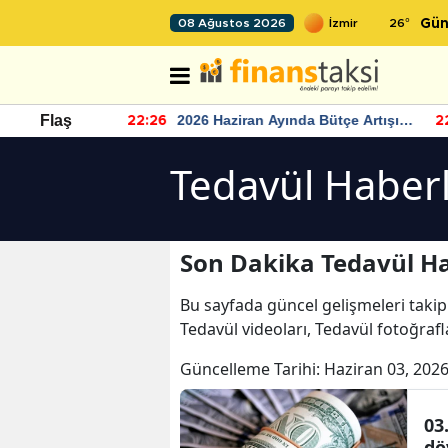
26
°
08 Ağustos 2026
Gün
r seviyesinin
2026 Haziran Ayında Bütçe Artışı
Flaş
22:26
22
Yaşandı
Tedavül Haberl
Son Dakika Tedavül Ha
Bu sayfada güncel gelişmeleri takip
Tedavül videoları, Tedavül fotoğrafl
Güncelleme Tarihi:
Haziran 03, 2026
03
dö