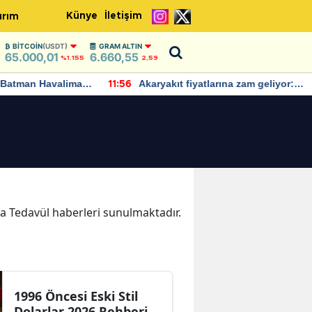
Künye
İletişim
ırım
BITCOIN
(USDT)
GRAM ALTIN
65.000,01
6.660,55
%1.155
2,59
Batman Havalimanı
Akaryakıt fiyatlarına zam geliyor:
11:56
 açıklamalarda
Yeni tarih açıklandı
ika Tedavül haberleri sunulmaktadır.
1996 Öncesi Eski Stil
Dolarlar 2026 Rehberi