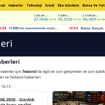
cel
Haberler
Teknoloji
Kredi
Eko Gündem
Borsa Ve Yat
DOLAR
EURO
STERLIN
47,7436
55,2510
64,4811
%0.18
%0.32
%0.38
TCMB'nin rezervlerinde artan
Bakan Şimşek, 
:24
12:03
momentum devam ediyor
için umut verici
bulundu
eri
berleri
 edenler için
Tedavül
ile ilgili en son gelişmeler ve son dak
arı ve Tedavül haberleri
 10:13
.06.2026 - Günlük
viz kuru analizi