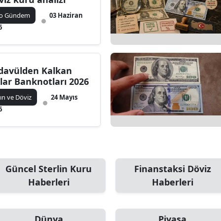
ko Gündem
03 Haziran
6
davülden Kalkan
lar Banknotları 2026
tın ve Döviz
24 Mayıs
6
Güncel Sterlin Kuru
Finanstaksi Döviz
Haberleri
Haberleri
Dünya
Piyasa