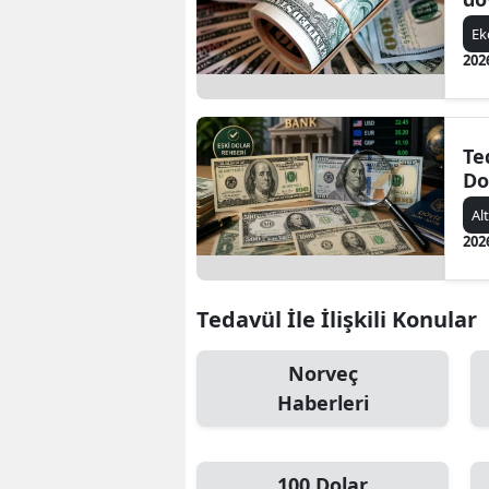
E
202
Te
Do
Al
202
Tedavül İle İlişkili Konular
Norveç
Haberleri
100 Dolar