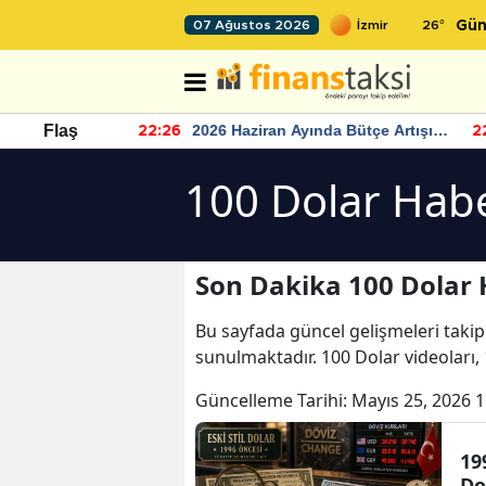
26
°
07 Ağustos 2026
Gün
r seviyesinin
2026 Haziran Ayında Bütçe Artışı
Flaş
22:26
22
Yaşandı
100 Dolar Habe
Son Dakika 100 Dolar 
Bu sayfada güncel gelişmeleri takip
sunulmaktadır. 100 Dolar videoları,
Güncelleme Tarihi:
Mayıs 25, 2026 1
19
Do