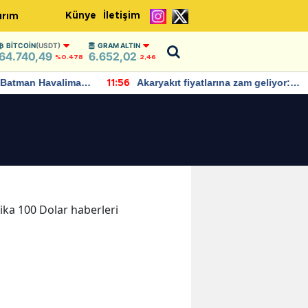
Künye
İletişim
ırım
BITCOIN
(USDT)
GRAM ALTIN
64.740,49
6.652,02
%0.478
2,46
Batman Havalimanı
Akaryakıt fiyatlarına zam geliyor:
11:56
 açıklamalarda
Yeni tarih açıklandı
kika 100 Dolar haberleri