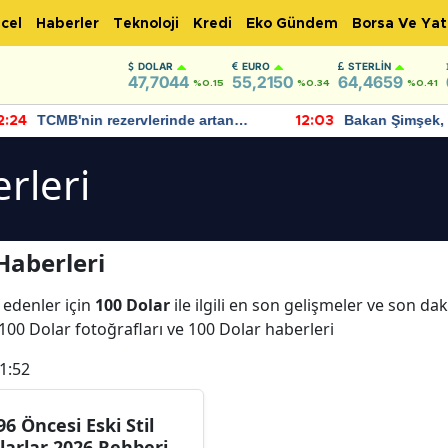
cel
Haberler
Teknoloji
Kredi
Eko Gündem
Borsa Ve Yat
DOLAR
EURO
STERLIN
47,7044
55,2150
64,4659
%0.15
%0.34
%0.41
TCMB'nin rezervlerinde artan
Bakan Şimşek, 
:24
12:03
momentum devam ediyor
için umut verici
bulundu
rleri
Haberleri
 edenler için
100 Dolar
ile ilgili en son gelişmeler ve son da
 100 Dolar fotoğrafları ve 100 Dolar haberleri
1:52
96 Öncesi Eski Stil
larlar 2026 Rehberi