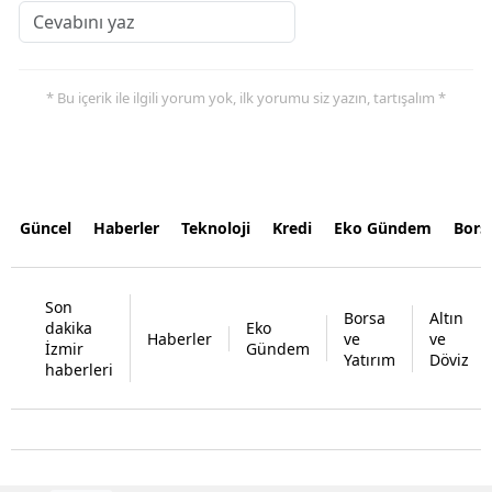
* Bu içerik ile ilgili yorum yok, ilk yorumu siz yazın, tartışalım *
Güncel
Haberler
Teknoloji
Kredi
Eko Gündem
Bors
Son
Borsa
Altın
dakika
Eko
Haberler
ve
ve
İzmir
Gündem
Yatırım
Döviz
haberleri