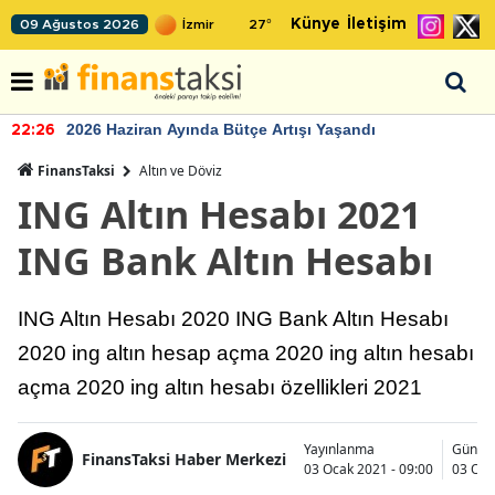
Künye
İletişim
09 Ağustos 2026
27
°
2026 Haziran Ayında Bütçe Artışı Yaşandı
22:26
FinansTaksi
Altın ve Döviz
ING Altın Hesabı 2021
ING Bank Altın Hesabı
ING Altın Hesabı 2020 ING Bank Altın Hesabı
2020 ing altın hesap açma 2020 ing altın hesabı
açma 2020 ing altın hesabı özellikleri 2021
Yayınlanma
Günce
FinansTaksi Haber Merkezi
03 Ocak 2021 - 09:00
03 Oca