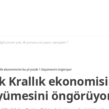
 ilgili yorum yok, ilk yorumu siz yazın, tartışalım *
allık ekonomisinin bu yıl yüzde 1 büyümesini öngörüyor
ik Krallık ekonomisi
yümesini öngörüyo