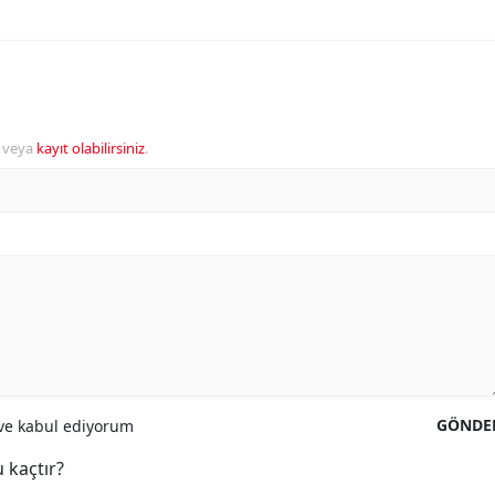
veya
kayıt olabilirsiniz
.
GÖNDE
e kabul ediyorum
 kaçtır?