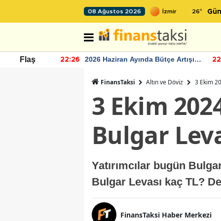
26
°
08 Ağustos 2026
Gün
r seviyesinin
2026 Haziran Ayında Bütçe Artışı
Flaş
22:26
22
Yaşandı
FinansTaksi
Altın ve Döviz
3 Ekim 20
3 Ekim 202
Bulgar Leva
Yatırımcılar bugün Bulga
Bulgar Levası kaç TL? De
FinansTaksi Haber Merkezi