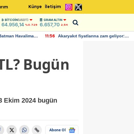
Künye
İletişim
ırım
BITCOIN
(USDT)
GRAM ALTIN
64.956,14
6.657,70
%0.729
2,54
Batman Havalimanı
Akaryakıt fiyatlarına zam geliyor:
11:56
 açıklamalarda
Yeni tarih açıklandı
 TL? Bugün
 3 Ekim 2024 bugün
Abone Ol