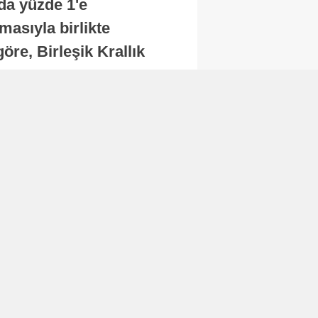
nda yüzde 1'e
masıyla birlikte
re, Birleşik Krallık
.
Abone Ol