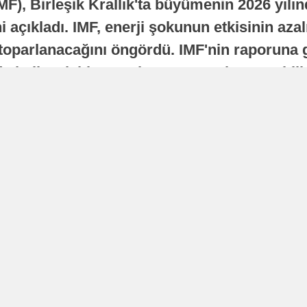
MF), Birleşik Krallık'ta büyümenin 2026 yılı
 açıkladı. IMF, enerji şokunun etkisinin azal
oparlanacağını öngördü. IMF'nin raporuna gö
a istikrarlı bir toparlanma süreci yaşayabilir
Yayınlanma
16 Temmuz 2026 - 22:37