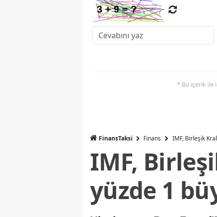
* Bu içerik ile
FinansTaksi
Finans
IMF, Birleşik Kr
IMF, Birleş
yüzde 1 bü