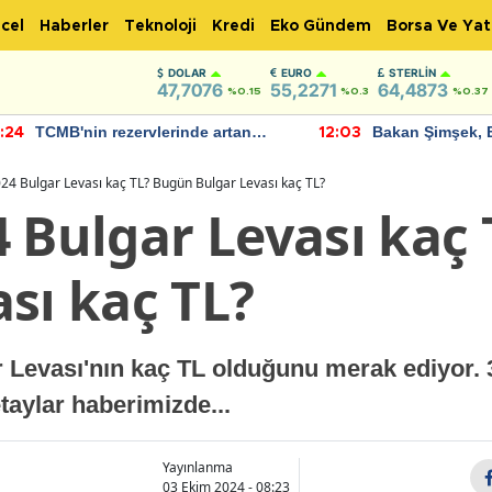
cel
Haberler
Teknoloji
Kredi
Eko Gündem
Borsa Ve Yat
DOLAR
EURO
STERLIN
47,7076
55,2271
64,4873
%0.15
%0.3
%0.37
TCMB'nin rezervlerinde artan
Bakan Şimşek, 
:24
12:03
momentum devam ediyor
için umut verici
bulundu
24 Bulgar Levası kaç TL? Bugün Bulgar Levası kaç TL?
4 Bulgar Levası kaç
sı kaç TL?
r Levası'nın kaç TL olduğunu merak ediyor.
taylar haberimizde...
Yayınlanma
03 Ekim 2024 - 08:23