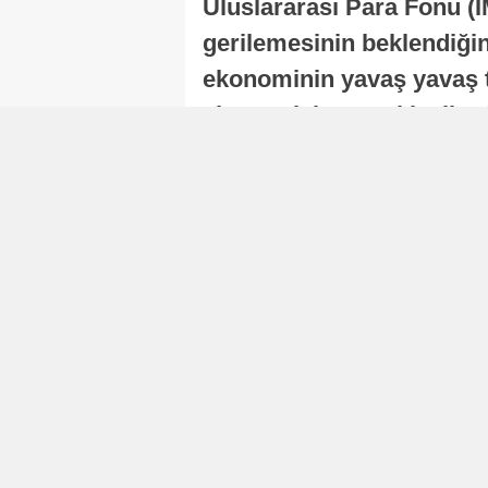
Uluslararası Para Fonu (I
gerilemesinin beklendiğini
ekonominin yavaş yavaş t
ekonomisi, sonraki yıllard
Nur Duman