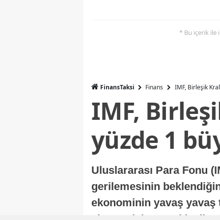
* Bu içerik ile
FinansTaksi
Finans
IMF, Birleşik Kr
IMF, Birleş
yüzde 1 bü
Uluslararası Para Fonu (I
gerilemesinin beklendiğini
ekonominin yavaş yavaş t
ekonomisi, sonraki yıllard