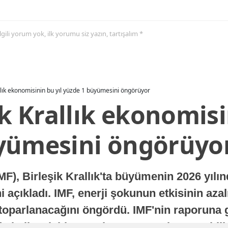
 ilgili yorum yok, ilk yorumu siz yazın, tartışalım *
allık ekonomisinin bu yıl yüzde 1 büyümesini öngörüyor
ik Krallık ekonomisi
yümesini öngörüyo
MF), Birleşik Krallık'ta büyümenin 2026 yılı
 açıkladı. IMF, enerji şokunun etkisinin azal
oparlanacağını öngördü. IMF'nin raporuna gö
a istikrarlı bir toparlanma süreci yaşayabilir