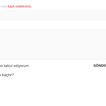
veya
kayıt olabilirsiniz
.
GÖNDE
e kabul ediyorum
 kaçtır?