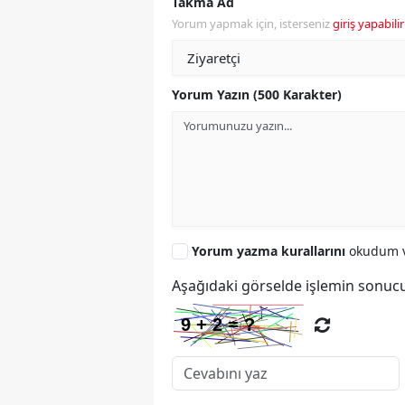
Takma Ad
Yorum yapmak için, isterseniz
giriş yapabilir
Yorum Yazın (500 Karakter)
Yorum yazma kurallarını
okudum v
Aşağıdaki görselde işlemin sonucu