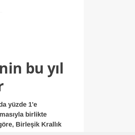
nin bu yıl
r
nda yüzde 1'e
masıyla birlikte
re, Birleşik Krallık
.