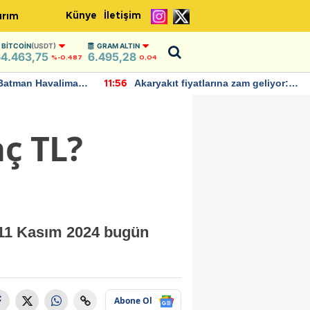
Künye
İletişim
ırım
BITCOIN
(USDT)
GRAM ALTIN
4.463,75
6.495,28
%-0.487
0,04
Batman Havalimanı
Akaryakıt fiyatlarına zam geliyor:
11:56
 açıklamalarda
Yeni tarih açıklandı
aç TL?
 11 Kasım 2024 bugün
Abone Ol