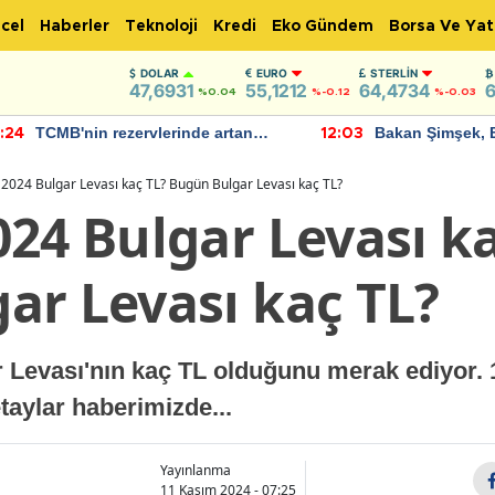
cel
Haberler
Teknoloji
Kredi
Eko Gündem
Borsa Ve Yat
DOLAR
EURO
STERLIN
47,6931
55,1212
64,4734
6
%0.04
%-0.12
%-0.03
TCMB'nin rezervlerinde artan
Bakan Şimşek, 
:24
12:03
momentum devam ediyor
için umut verici
bulundu
2024 Bulgar Levası kaç TL? Bugün Bulgar Levası kaç TL?
24 Bulgar Levası k
ar Levası kaç TL?
r Levası'nın kaç TL olduğunu merak ediyor.
taylar haberimizde...
Yayınlanma
11 Kasım 2024 - 07:25