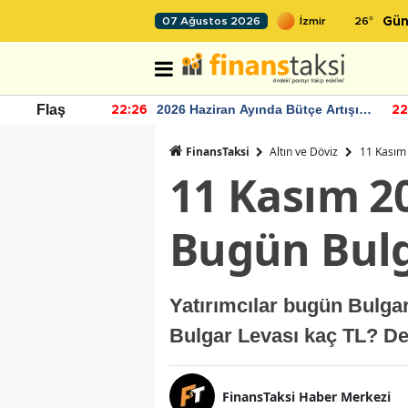
26
°
07 Ağustos 2026
Gün
r seviyesinin
2026 Haziran Ayında Bütçe Artışı
Flaş
22:26
22
Yaşandı
FinansTaksi
Altın ve Döviz
11 Kasım 
11 Kasım 20
Bugün Bulg
Yatırımcılar bugün Bulga
Bulgar Levası kaç TL? De
FinansTaksi Haber Merkezi