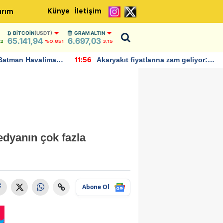
Künye
İletişim
ırım
BITCOIN
(USDT)
GRAM ALTIN
65.141,94
6.697,03
42
%0.851
3,15
Batman Havalimanı
Akaryakıt fiyatlarına zam geliyor:
11:56
 açıklamalarda
Yeni tarih açıklandı
medyanın çok fazla
Abone Ol