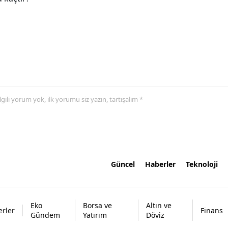
 ilgili yorum yok, ilk yorumu siz yazın, tartışalım *
Güncel
Haberler
Teknoloji
Eko
Borsa ve
Altın ve
rler
Finans
Gündem
Yatırım
Döviz