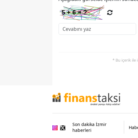
* Bu içerik ile
Son dakika İzmir
Habe
haberleri