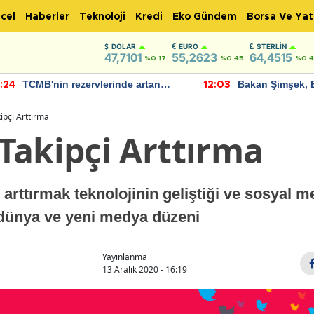
cel
Haberler
Teknoloji
Kredi
Eko Gündem
Borsa Ve Yat
DOLAR
EURO
STERLIN
47,7101
55,2623
64,4515
%0.17
%0.45
%0.
TCMB'nin rezervlerinde artan
Bakan Şimşek, 
:24
12:03
momentum devam ediyor
için umut verici
bulundu
ipçi Arttırma
Takipçi Arttırma
 arttırmak teknolojinin geliştiği ve sosyal 
 dünya ve yeni medya düzeni
Yayınlanma
13 Aralık 2020 - 16:19