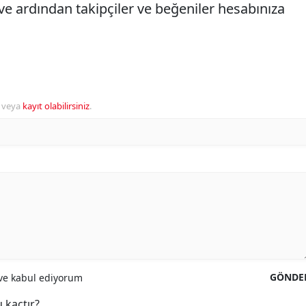
 ve ardından takipçiler ve beğeniler hesabınıza
veya
kayıt olabilirsiniz
.
GÖNDE
e kabul ediyorum
 kaçtır?