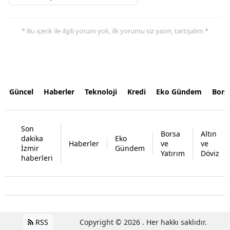
* Bu içerik ile ilgili yorum yok, ilk yorumu siz yazın, tartışalım *
Güncel
Haberler
Teknoloji
Kredi
Eko Gündem
Bors
Son
Borsa
Altın
dakika
Eko
Haberler
ve
ve
İzmir
Gündem
Yatırım
Döviz
haberleri
RSS
Copyright © 2026 . Her hakkı saklıdır.