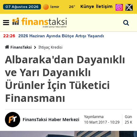
Künye
İletişim
07 Ağustos 2026
26
°
2026 Haziran Ayında Bütçe Artışı Yaşandı
22:26
FinansTaksi
İhtiyaç Kredisi
Albaraka'dan Dayanıklı
ve Yarı Dayanıklı
Ürünler İçin Tüketici
Finansmanı
Yayınlanma
Günce
FinansTaksi Haber Merkezi
10 Mart 2017 - 10:29
25 Kas