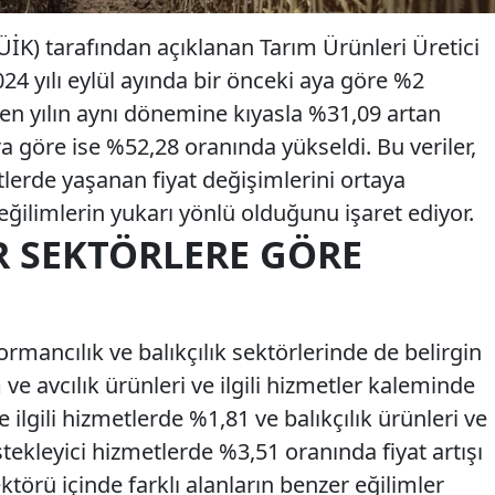
ÜİK) tarafından açıklanan Tarım Ürünleri Üretici
024 yılı eylül ayında bir önceki aya göre %2
çen yılın aynı dönemine kıyasla %31,09 artan
a göre ise %52,28 oranında yükseldi. Bu veriler,
etlerde yaşanan fiyat değişimlerini ortaya
ğilimlerin yukarı yönlü olduğunu işaret ediyor.
R SEKTÖRLERE GÖRE
ormancılık ve balıkçılık sektörlerinde de belirgin
m ve avcılık ürünleri ve ilgili hizmetler kaleminde
 ilgili hizmetlerde %1,81 ve balıkçılık ürünleri ve
estekleyici hizmetlerde %3,51 oranında fiyat artışı
ektörü içinde farklı alanların benzer eğilimler