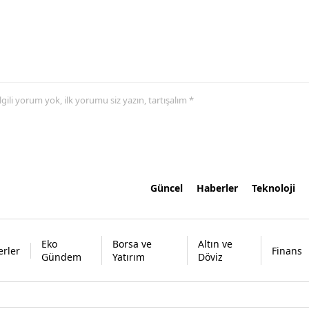
 ilgili yorum yok, ilk yorumu siz yazın, tartışalım *
Güncel
Haberler
Teknoloji
Eko
Borsa ve
Altın ve
rler
Finans
Gündem
Yatırım
Döviz