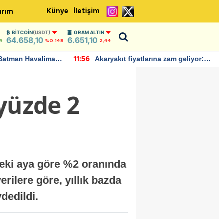
Künye
İletişim
ırım
BITCOIN
(USDT)
GRAM ALTIN
64.658,10
6.651,10
4
%0.148
2,44
Batman Havalimanı
Akaryakıt fiyatlarına zam geliyor:
11:56
 açıklamalarda
Yeni tarih açıklandı
yüzde 2
nceki aya göre %2 oranında
erilere göre, yıllık bazda
ydedildi.