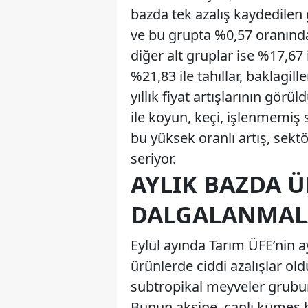
bazda tek azalış kaydedilen
ve bu grupta %0,57 oranında 
diğer alt gruplar ise %17,67
%21,83 ile tahıllar, baklagi
yıllık fiyat artışlarının gör
ile koyun, keçi, işlenmemiş 
bu yüksek oranlı artış, sekt
seriyor.
AYLIK BAZDA 
DALGALANMAL
Eylül ayında Tarım ÜFE’nin a
ürünlerde ciddi azalışlar o
subtropikal meyveler grubun
Bunun aksine, canlı kümes h