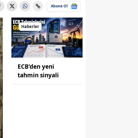
Abone Ol
Haberler
ECB’den yeni
tahmin sinyali