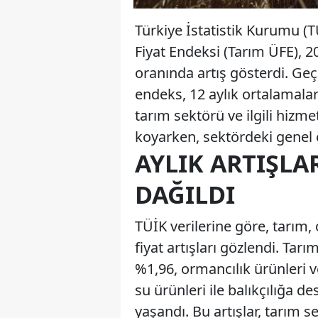
Türkiye İstatistik Kurumu (T
Fiyat Endeksi (Tarım ÜFE), 2
oranında artış gösterdi. Ge
endeks, 12 aylık ortalamalar
tarım sektörü ve ilgili hizm
koyarken, sektördeki genel e
AYLIK ARTIŞLA
DAĞILDI
TÜİK verilerine göre, tarım, 
fiyat artışları gözlendi. Tarı
%1,96, ormancılık ürünleri ve
su ürünleri ile balıkçılığa d
yaşandı. Bu artışlar, tarım s