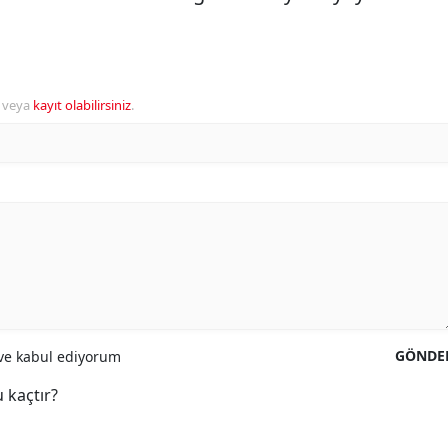
veya
kayıt olabilirsiniz
.
GÖNDE
e kabul ediyorum
 kaçtır?