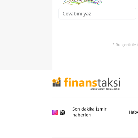
* Bu içerik ile
Son dakika İzmir
Habe
haberleri