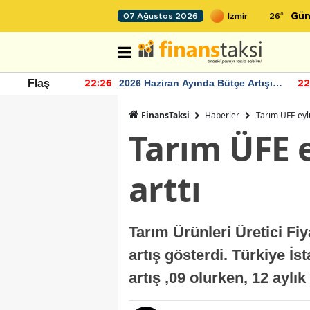
26
°
07 Ağustos 2026
Gün
r seviyesinin
2026 Haziran Ayında Bütçe Artışı
Flaş
22:26
22
Yaşandı
FinansTaksi
Haberler
Tarım ÜFE eylü
Tarım ÜFE e
arttı
Tarım Ürünleri Üretici Fi
artış gösterdi. Türkiye İs
artış ,09 olurken, 12 aylık