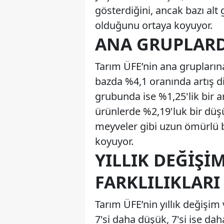
gösterdiğini, ancak bazı alt
olduğunu ortaya koyuyor.
ANA GRUPLARDA
Tarım ÜFE’nin ana gruplarına 
bazda %4,1 oranında artış di
grubunda ise %1,25'lik bir ar
ürünlerde %2,19'luk bir düşü
meyveler gibi uzun ömürlü bi
koyuyor.
YILLIK DEĞIŞI
FARKLILIKLARI
Tarım ÜFE’nin yıllık değişim
7'si daha düşük, 7'si ise dah