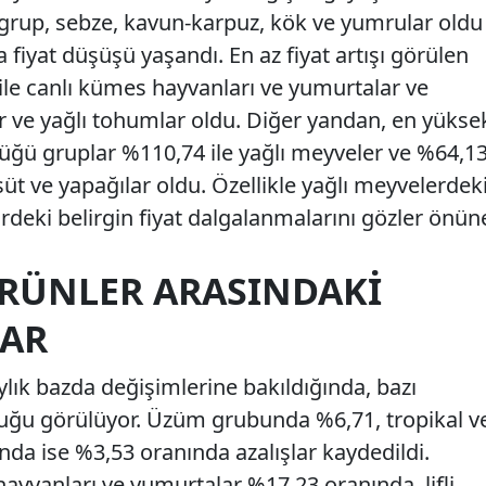
 grup, sebze, kavun-karpuz, kök ve yumrular oldu
fiyat düşüşü yaşandı. En az fiyat artışı görülen
 ile canlı kümes hayvanları ve yumurtalar ve
ller ve yağlı tohumlar oldu. Diğer yandan, en yükse
üldüğü gruplar %110,74 ile yağlı meyveler ve %64,1
süt ve yapağılar oldu. Özellikle yağlı meyvelerdek
ördeki belirgin fiyat dalgalanmalarını gözler önün
ÜRÜNLER ARASINDAKI
AR
ylık bazda değişimlerine bakıldığında, bazı
lduğu görülüyor. Üzüm grubunda %6,71, tropikal v
da ise %3,53 oranında azalışlar kaydedildi.
ayvanları ve yumurtalar %17,23 oranında, lifli