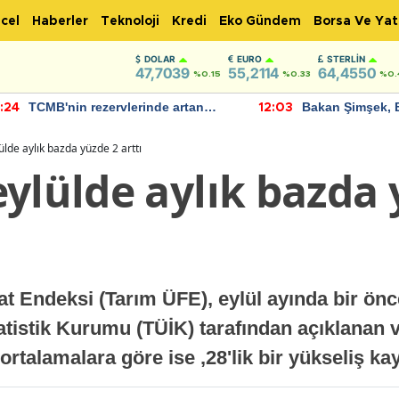
cel
Haberler
Teknoloji
Kredi
Eko Gündem
Borsa Ve Yat
DOLAR
EURO
STERLIN
47,7039
55,2114
64,4550
%0.15
%0.33
%0.
TCMB'nin rezervlerinde artan
Bakan Şimşek, 
:24
12:03
momentum devam ediyor
için umut verici
bulundu
lde aylık bazda yüzde 2 arttı
ylülde aylık bazda 
yat Endeksi (Tarım ÜFE), eylül ayında bir ö
tatistik Kurumu (TÜİK) tarafından açıklanan v
 ortalamalara göre ise ,28'lik bir yükseliş ka