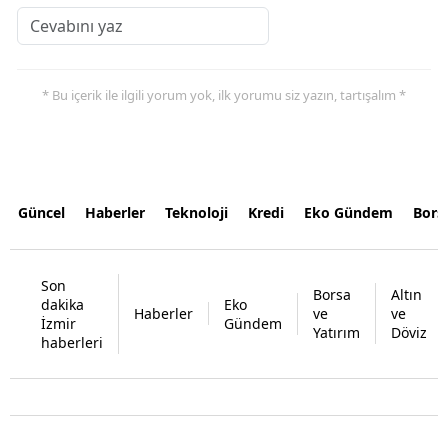
* Bu içerik ile ilgili yorum yok, ilk yorumu siz yazın, tartışalım *
Güncel
Haberler
Teknoloji
Kredi
Eko Gündem
Bors
Son
Borsa
Altın
dakika
Eko
Haberler
ve
ve
İzmir
Gündem
Yatırım
Döviz
haberleri