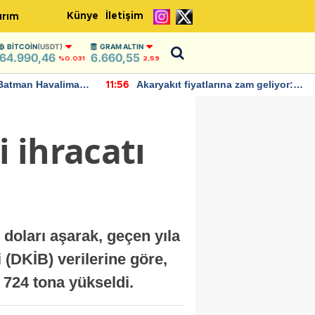
Künye
İletişim
ırım
BITCOIN
(USDT)
GRAM ALTIN
64.990,46
6.660,55
%0.031
2,59
Batman Havalimanı
Akaryakıt fiyatlarına zam geliyor:
11:56
 açıklamalarda
Yeni tarih açıklandı
i ihracatı
 doları aşarak, geçen yıla
i (DKİB) verilerine göre,
 724 tona yükseldi.