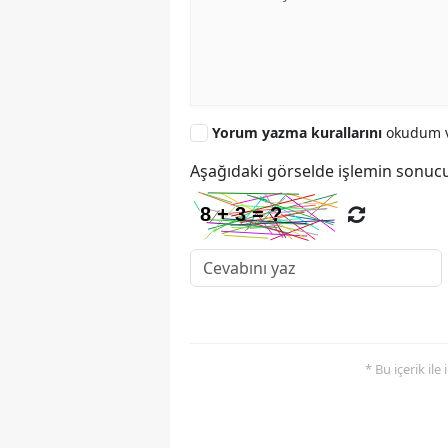
Yorum yazma kurallarını
okudum v
Aşağıdaki görselde işlemin sonucu
* Bu içerik ile