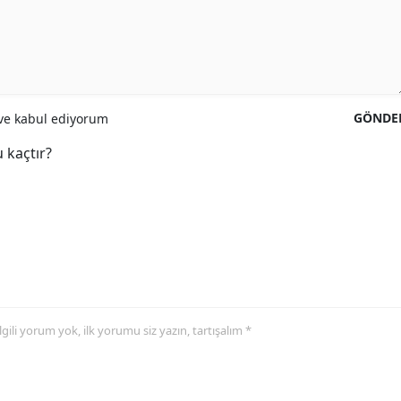
GÖNDE
e kabul ediyorum
 kaçtır?
 ilgili yorum yok, ilk yorumu siz yazın, tartışalım *