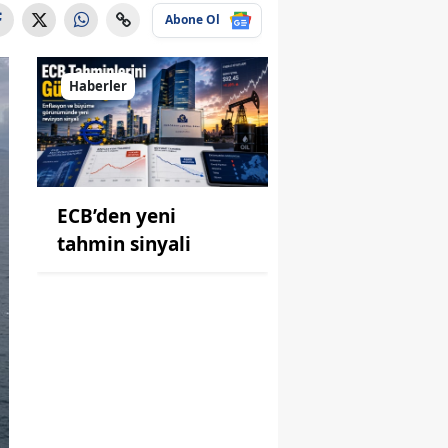
Abone Ol
Haberler
ECB’den yeni
tahmin sinyali