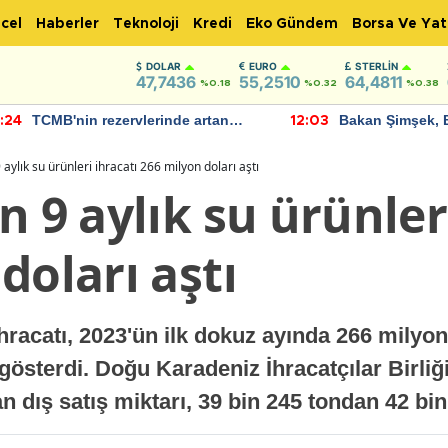
cel
Haberler
Teknoloji
Kredi
Eko Gündem
Borsa Ve Yat
DOLAR
EURO
STERLIN
47,7436
55,2510
64,4811
%0.18
%0.32
%0.38
TCMB'nin rezervlerinde artan
Bakan Şimşek, 
:24
12:03
momentum devam ediyor
için umut verici
bulundu
 aylık su ürünleri ihracatı 266 milyon doları aştı
n 9 aylık su ürünler
doları aştı
hracatı, 2023'ün ilk dokuz ayında 266 milyon
 gösterdi. Doğu Karadeniz İhracatçılar Birliğ
n dış satış miktarı, 39 bin 245 tondan 42 bin