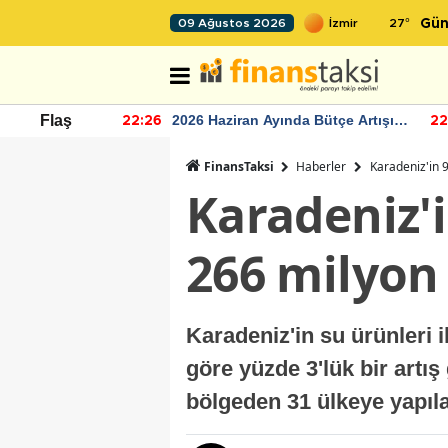
27
°
09 Ağustos 2026
Gün
r seviyesinin
2026 Haziran Ayında Bütçe Artışı
Flaş
22:26
22
Yaşandı
FinansTaksi
Haberler
Karadeniz'in 9
Karadeniz'i
266 milyon 
Karadeniz'in su ürünleri i
göre yüzde 3'lük bir artış
bölgeden 31 ülkeye yapıla