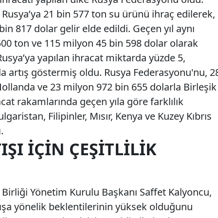
usya’ya 21 bin 577 ton su ürünü ihraç edilerek,
in 817 dolar gelir elde edildi. Geçen yıl aynı
0 ton ve 115 milyon 45 bin 598 dolar olarak
Rusya’ya yapılan ihracat miktarda yüzde 5,
a artış göstermiş oldu. Rusya Federasyonu'nu, 2
ollanda ve 23 milyon 972 bin 655 dolarla Birleşik
hracat rakamlarında geçen yıla göre farklılık
garistan, Filipinler, Mısır, Kenya ve Kuzey Kıbrıs
.
ŞI İÇIN ÇEŞITLILIK
 Birliği Yönetim Kurulu Başkanı Saffet Kalyoncu,
tışa yönelik beklentilerinin yüksek olduğunu