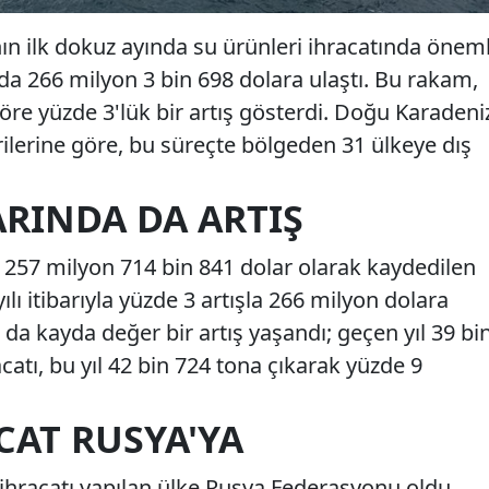
nın ilk dokuz ayında su ürünleri ihracatında öneml
da 266 milyon 3 bin 698 dolara ulaştı. Bu rakam,
öre yüzde 3'lük bir artış gösterdi. Doğu Karadeni
erilerine göre, bu süreçte bölgeden 31 ülkeye dış
ARINDA DA ARTIŞ
257 milyon 714 bin 841 dolar olarak kaydedilen
ılı itibarıyla yüzde 3 artışla 266 milyon dolara
 da kayda değer bir artış yaşandı; geçen yıl 39 bi
catı, bu yıl 42 bin 724 tona çıkarak yüzde 9
CAT RUSYA'YA
ihracatı yapılan ülke Rusya Federasyonu oldu.