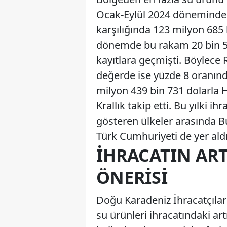
Ocak-Eylül 2024 döneminde R
karşılığında 123 milyon 685 b
dönemde bu rakam 20 bin 50
kayıtlara geçmişti. Böylece 
değerde ise yüzde 8 oranınd
milyon 439 bin 731 dolarla H
Krallık takip etti. Bu yılki i
gösteren ülkeler arasında Bul
Türk Cumhuriyeti de yer aldı
İHRACATIN ARTI
ÖNERISI
Doğu Karadeniz İhracatçılar
su ürünleri ihracatındaki ar