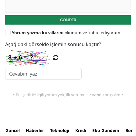
GÖNDER
Yorum yazma kurallarını
okudum ve kabul ediyorum
Aşağıdaki görselde işlemin sonucu kaçtır?
* Bu içerik ile ilgili yorum yok, ilk yorumu siz yazın, tartışalım *
Güncel
Haberler
Teknoloji
Kredi
Eko Gündem
Bors