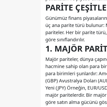
PARITE ÇEŞITLE
Günümüz finans piyasalarında
üç ana parite türü bulunur: 
pariteler. Her bir parite tü
göre sınıflandırılır.
1. MAJÖR PARI
Majör pariteler, dünya çapın
hacmine sahip olan para biri
para birimleri şunlardır: Ame
(GBP) Avustralya Doları (AU
Yeni (JPY) Örneğin, EUR/US
majör paritelerdir. Bir majör
göre satın alma gücünü göst