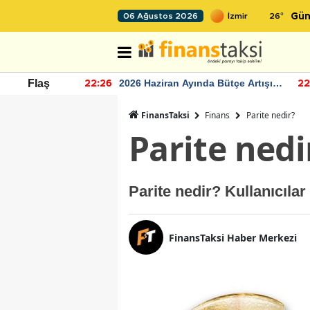
26
°
06 Ağustos 2026
Gün
r seviyesinin
2026 Haziran Ayında Bütçe Artışı
Flaş
22:26
22
Yaşandı
FinansTaksi
Finans
Parite nedir?
Parite nedi
Parite nedir? Kullanıcıla
FinansTaksi Haber Merkezi