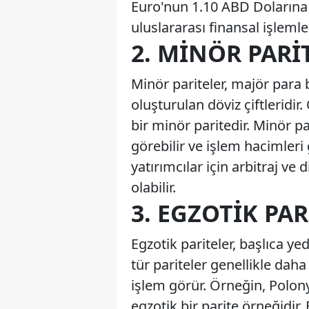
Euro'nun 1.10 ABD Dolarına e
uluslararası finansal işleml
2. MINÖR PARI
Minör pariteler, majör para 
oluşturulan döviz çiftleridi
bir minör paritedir. Minör p
görebilir ve işlem hacimleri
yatırımcılar için arbitraj ve
olabilir.
3. EGZOTIK PA
Egzotik pariteler, başlıca yed
tür pariteler genellikle dah
işlem görür. Örneğin, Polonya
egzotik bir parite örneğidir.