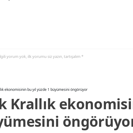
 ilgili yorum yok, ilk yorumu siz yazın, tartışalım *
allık ekonomisinin bu yıl yüzde 1 büyümesini öngörüyor
ik Krallık ekonomisi
yümesini öngörüyo