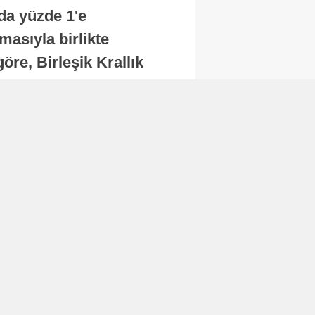
nda yüzde 1'e
masıyla birlikte
re, Birleşik Krallık
.
Abone Ol
Finans
Bitcoin, 65 bin dolar
seviyesinin altına
düştü...