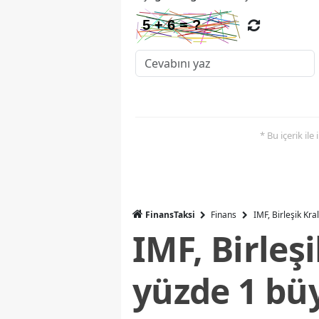
* Bu içerik ile
FinansTaksi
Finans
IMF, Birleşik Kr
IMF, Birleş
yüzde 1 bü