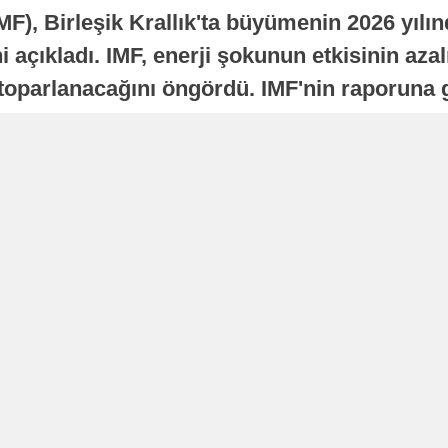
MF), Birleşik Krallık'ta büyümenin 2026 yılı
 açıkladı. IMF, enerji şokunun etkisinin azal
oparlanacağını öngördü. IMF'nin raporuna gö
a istikrarlı bir toparlanma süreci yaşayabilir
Yayınlanma
16 Temmuz 2026 - 22:37