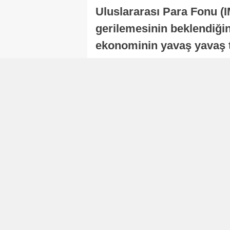
Uluslararası Para Fonu (I
gerilemesinin beklendiğini
ekonominin yavaş yavaş t
ekonomisi, sonraki yıllard
Nur Duman