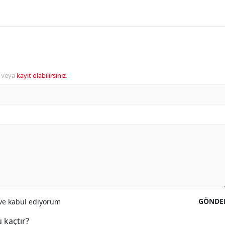
veya
kayıt olabilirsiniz
.
GÖNDE
e kabul ediyorum
 kaçtır?