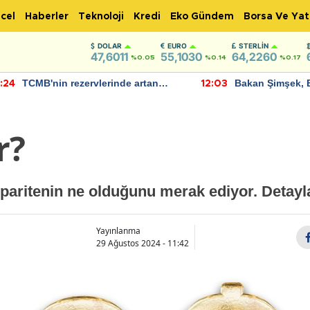
cel
Haberler
Teknoloji
Kredi
Eko Gündem
Borsa Ve Yat
DOLAR
EURO
STERLIN
47,6011
55,1030
64,2260
%0.05
%0.14
%0.17
TCMB'nin rezervlerinde artan
Bakan Şimşek, 
:24
12:03
momentum devam ediyor
için umut verici
bulundu
r?
r paritenin ne olduğunu merak ediyor. Detayl
Yayınlanma
29 Ağustos 2024 - 11:42