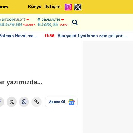
Künye
İletişim
ırım
BITCOIN
(USDT)
GRAM ALTIN
64.579,69
6.528,35
%0.687
0,50
Batman Havalimanı
Akaryakıt fiyatlarına zam geliyor:
11:56
 açıklamalarda
Yeni tarih açıklandı
ar yazımızda...
Abone Ol