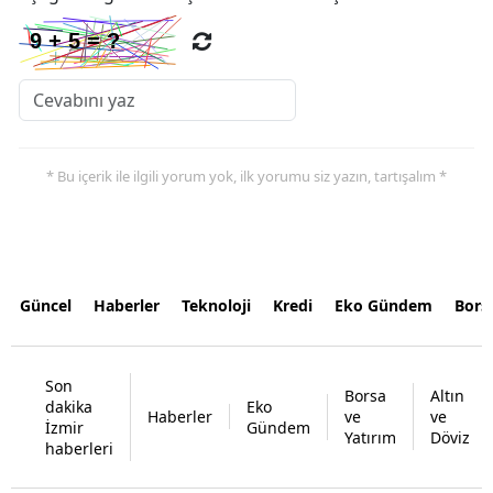
* Bu içerik ile ilgili yorum yok, ilk yorumu siz yazın, tartışalım *
Güncel
Haberler
Teknoloji
Kredi
Eko Gündem
Bors
Son
Borsa
Altın
dakika
Eko
Haberler
ve
ve
İzmir
Gündem
Yatırım
Döviz
haberleri