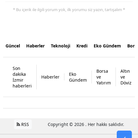
* Bu içerik ile ilgili yorum yok, ilk yorumu siz yazın, tartışalım *
Güncel
Haberler
Teknoloji
Kredi
Eko Gündem
Bors
Son
Borsa
Altın
dakika
Eko
Haberler
ve
ve
İzmir
Gündem
Yatırım
Döviz
haberleri
RSS
Copyright © 2026 . Her hakkı saklıdır.