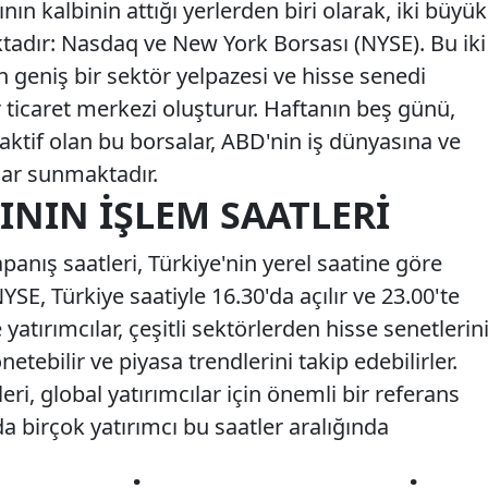
ın kalbinin attığı yerlerden biri olarak, iki büyük
tadır: Nasdaq ve New York Borsası (NYSE). Bu iki
in geniş bir sektör yelpazesi ve hisse senedi
r ticaret merkezi oluşturur. Haftanın beş günü,
aktif olan bu borsalar, ABD'nin iş dünyasına ve
tlar sunmaktadır.
ININ İŞLEM SAATLERI
panış saatleri, Türkiye'nin yerel saatine göre
SE, Türkiye saatiyle 16.30'da açılır ve 23.00'te
atırımcılar, çeşitli sektörlerden hisse senetlerin
önetebilir ve piyasa trendlerini takip edebilirler.
ri, global yatırımcılar için önemli bir referans
da birçok yatırımcı bu saatler aralığında