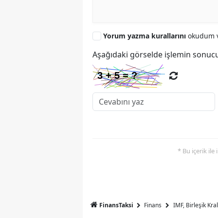
Yorum yazma kurallarını
okudum v
Aşağıdaki görselde işlemin sonucu
* Bu içerik ile
FinansTaksi
Finans
IMF, Birleşik Kr