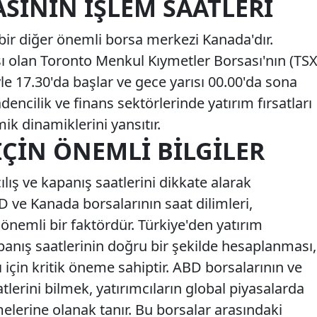
SININ İŞLEM SAATLERI
bir diğer önemli borsa merkezi Kanada'dır.
 olan Toronto Menkul Kıymetler Borsası'nın (TSX
yle 17.30'da başlar ve gece yarısı 00.00'da sona
adencilik ve finans sektörlerinde yatırım fırsatları
k dinamiklerini yansıtır.
İÇIN ÖNEMLI BILGILER
çılış ve kapanış saatlerini dikkate alarak
BD ve Kanada borsalarının saat dilimleri,
n önemli bir faktördür. Türkiye'den yatırım
panış saatlerinin doğru bir şekilde hesaplanması,
ı için kritik öneme sahiptir. ABD borsalarının ve
lerini bilmek, yatırımcıların global piyasalarda
melerine olanak tanır. Bu borsalar arasındaki