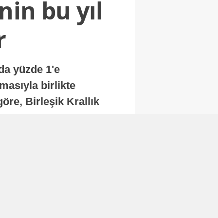
nin bu yıl
r
nda yüzde 1'e
masıyla birlikte
re, Birleşik Krallık
.
Abone Ol
Finans