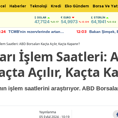
cel
Haberler
Teknoloji
Kredi
Eko Gündem
Borsa Ve Yat
DOLAR
EURO
STERLIN
47,7124
54,9973
64,1941
%0.17
%-0.04
%0.02
TCMB'nin rezervlerinde artan
Bakan Şimşek, 
:24
12:03
momentum devam ediyor
için umut verici
bulundu
lem Saatleri: ABD Borsaları Kaçta Açılır, Kaçta Kapanır?
rı İşlem Saatleri: 
açta Açılır, Kaçta K
ın işlem saatlerini araştırıyor. ABD Borsalar
Yayınlanma
05 Eylül 2024 - 10:19