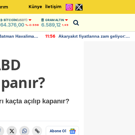
Künye
İletişim
ırım
BITCOIN
(USDT)
GRAM ALTIN
64.376,00
6.589,12
%-0.598
1,49
Batman Havalimanı
Akaryakıt fiyatlarına zam geliyor:
11:56
 açıklamalarda
Yeni tarih açıklandı
ABD
apanır?
ı kaçta açılıp kapanır?
Abone Ol