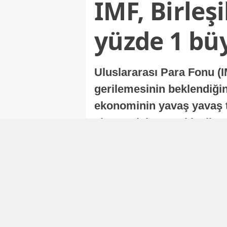
IMF, Birleş
yüzde 1 bü
Uluslararası Para Fonu (I
gerilemesinin beklendiğini
ekonominin yavaş yavaş t
ekonomisi, sonraki yıllard
Nur Duman