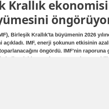
ik Krallık ekonomisi
yümesini öngörüyo
MF), Birleşik Krallık'ta büyümenin 2026 yılı
 açıkladı. IMF, enerji şokunun etkisinin azal
oparlanacağını öngördü. IMF'nin raporuna gö
a istikrarlı bir toparlanma süreci yaşayabilir
Yayınlanma
16 Temmuz 2026 - 22:37