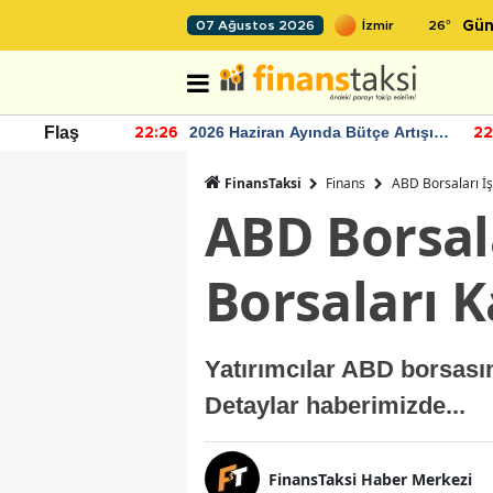
26
°
07 Ağustos 2026
Gün
r seviyesinin
2026 Haziran Ayında Bütçe Artışı
Flaş
22:26
22
Yaşandı
FinansTaksi
Finans
ABD Borsaları İş
ABD Borsala
Borsaları K
Yatırımcılar ABD borsasın
Detaylar haberimizde...
FinansTaksi Haber Merkezi