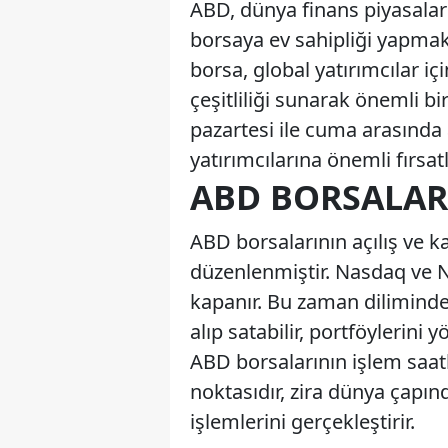
ABD, dünya finans piyasaların
borsaya ev sahipliği yapmak
borsa, global yatırımcılar iç
çeşitliliği sunarak önemli bi
pazartesi ile cuma arasında 
yatırımcılarına önemli fırsa
ABD BORSALAR
ABD borsalarının açılış ve ka
düzenlenmiştir. Nasdaq ve NY
kapanır. Bu zaman diliminde y
alıp satabilir, portföylerini y
ABD borsalarının işlem saatle
noktasıdır, zira dünya çapın
işlemlerini gerçekleştirir.