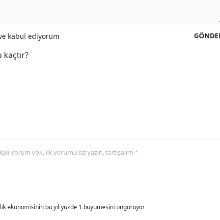
GÖNDE
e kabul ediyorum
 kaçtır?
 ilgili yorum yok, ilk yorumu siz yazın, tartışalım *
allık ekonomisinin bu yıl yüzde 1 büyümesini öngörüyor