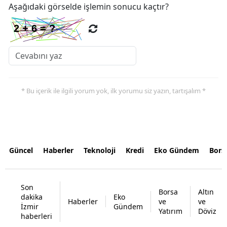
Aşağıdaki görselde işlemin sonucu kaçtır?
* Bu içerik ile ilgili yorum yok, ilk yorumu siz yazın, tartışalım *
Güncel
Haberler
Teknoloji
Kredi
Eko Gündem
Bors
Son
Borsa
Altın
dakika
Eko
Haberler
ve
ve
İzmir
Gündem
Yatırım
Döviz
haberleri