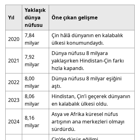
Yaklaşık
Yıl
dünya
Öne çıkan gelişme
nüfusu
7,84
Çin hâlâ dünyanın en kalabalık
2020
milyar
ülkesi konumundaydı.
Dünya nüfusu 8 milyara
7,92
2021
yaklaşırken Hindistan-Çin farkı
milyar
hızla kapandı.
8,00
Dünya nüfusu 8 milyar eşiğini
2022
milyar
aştı.
8,06
Hindistan, Çin’i geçerek dünyanın
2023
milyar
en kalabalık ülkesi oldu.
Asya ve Afrika küresel nüfus
8,16
2024
artışının ana merkezleri olmayı
milyar
sürdürdü.
Çin’de düşüş eğilimi