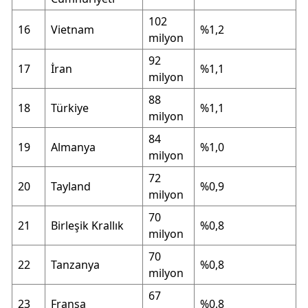
102
16
Vietnam
%1,2
milyon
92
17
İran
%1,1
milyon
88
18
Türkiye
%1,1
milyon
84
19
Almanya
%1,0
milyon
72
20
Tayland
%0,9
milyon
70
21
Birleşik Krallık
%0,8
milyon
70
22
Tanzanya
%0,8
milyon
67
23
Fransa
%0,8