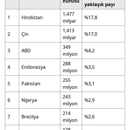
nüfusu
yaklaşık payı
1,477
1
Hindistan
%17,8
milyar
1,413
2
Çin
%17,0
milyar
349
3
ABD
%4,2
milyon
288
4
Endonezya
%3,5
milyon
255
5
Pakistan
%3,1
milyon
243
6
Nijerya
%2,9
milyon
214
7
Brezilya
%2,6
milyon
178