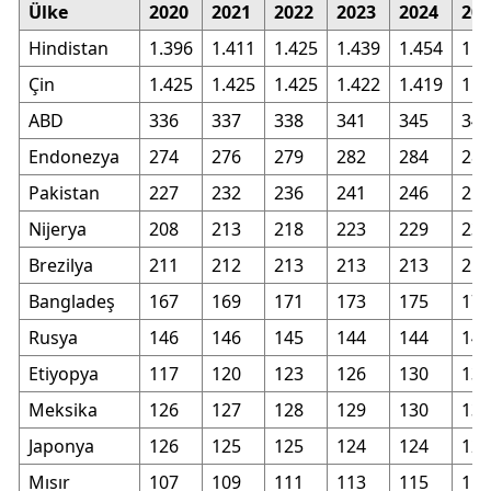
Ülke
2020
2021
2022
2023
2024
202
Hindistan
1.396
1.411
1.425
1.439
1.454
1.4
Çin
1.425
1.425
1.425
1.422
1.419
1.4
ABD
336
337
338
341
345
347
Endonezya
274
276
279
282
284
286
Pakistan
227
232
236
241
246
251
Nijerya
208
213
218
223
229
236
Brezilya
211
212
213
213
213
213
Bangladeş
167
169
171
173
175
176
Rusya
146
146
145
144
144
144
Etiyopya
117
120
123
126
130
134
Meksika
126
127
128
129
130
132
Japonya
126
125
125
124
124
123
Mısır
107
109
111
113
115
118