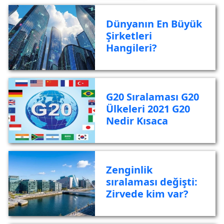
Dünyanın En Büyük
Şirketleri
Hangileri?
G20 Sıralaması G20
Ülkeleri 2021 G20
Nedir Kısaca
Zenginlik
sıralaması değişti:
Zirvede kim var?