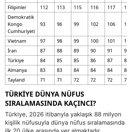
Filipinler
112
113
115
116
117
117
Demokratik
Kongo
93
96
99
102
106
110
Cumhuriyeti
Vietnam
97
98
99
100
101
101
İran
87
88
89
90
91
92
Türkiye
84
85
85
86
87
87
Almanya
83
83
84
84
84
84
Tayland
71
71
72
72
72
72
TÜRKIYE DÜNYA NÜFUS
SIRALAMASINDA KAÇINCI?
Türkiye, 2026 itibarıyla yaklaşık 88 milyon
kişilik nüfusuyla dünya nüfus sıralamasında
ilk 20 ülke arasında yer almaktadır.