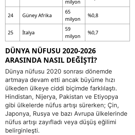
milyon
65
24
Güney Afrika
%0,8
milyon
59
25
İtalya
%0,7
milyon
DÜNYA NÜFUSU 2020-2026
ARASINDA NASIL DEĞIŞTI?
Dünya nüfusu 2020 sonrası dönemde
artmaya devam etti ancak büyüme hızı
ülkeden ülkeye ciddi biçimde farklılaştı.
Hindistan, Nijerya, Pakistan ve Etiyopya
gibi ülkelerde nüfus artışı sürerken; Çin,
Japonya, Rusya ve bazı Avrupa ülkelerinde
nüfus artışı zayıfladı veya düşüş eğilimi
belirginleşti.