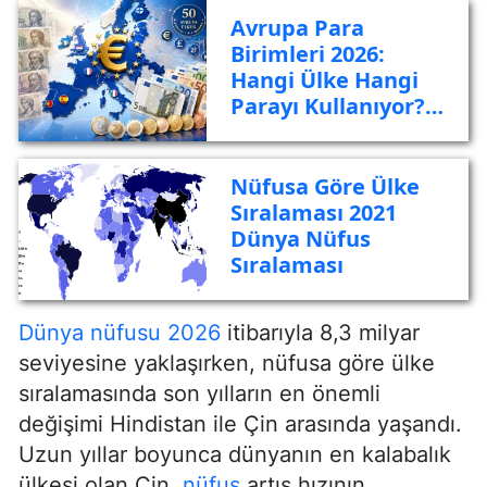
Avrupa Para
Birimleri 2026:
Hangi Ülke Hangi
Parayı Kullanıyor?
Tam Liste, Euro
Öncesi Para
Birimleri ve
Nüfusa Göre Ülke
Geçerlilik Rehberi
Sıralaması 2021
Dünya Nüfus
Sıralaması
Dünya nüfusu 2026
itibarıyla 8,3 milyar
seviyesine yaklaşırken, nüfusa göre ülke
sıralamasında son yılların en önemli
değişimi Hindistan ile Çin arasında yaşandı.
Uzun yıllar boyunca dünyanın en kalabalık
ülkesi olan Çin,
nüfus
artış hızının