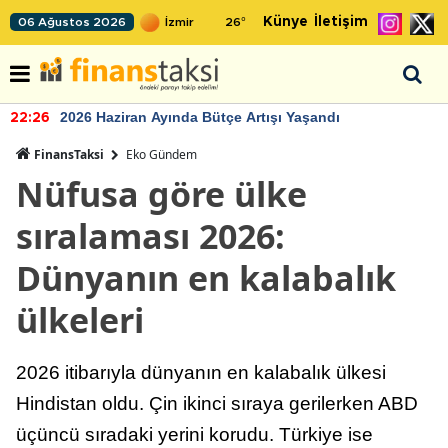
Künye
İletişim
06 Ağustos 2026
26
°
TCMB'nin rezervlerinde artan momentum devam ediyor
22:24
FinansTaksi
Eko Gündem
Nüfusa göre ülke
sıralaması 2026:
Dünyanın en kalabalık
ülkeleri
2026 itibarıyla dünyanın en kalabalık ülkesi
Hindistan oldu. Çin ikinci sıraya gerilerken ABD
üçüncü sıradaki yerini korudu. Türkiye ise