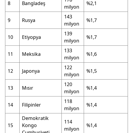
8
Bangladeş
%2,1
milyon
143
9
Rusya
%1,7
milyon
139
10
Etiyopya
%1,7
milyon
133
11
Meksika
%1,6
milyon
122
12
Japonya
%1,5
milyon
120
13
Mısır
%1,4
milyon
118
14
Filipinler
%1,4
milyon
Demokratik
114
15
Kongo
%1,4
milyon
Cumhuriyeti