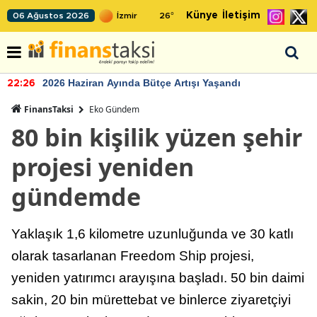
Künye
İletişim
06 Ağustos 2026
26
°
2026 Haziran Ayında Bütçe Artışı Yaşandı
22:26
FinansTaksi
Eko Gündem
80 bin kişilik yüzen şehir
projesi yeniden
gündemde
Yaklaşık 1,6 kilometre uzunluğunda ve 30 katlı
olarak tasarlanan Freedom Ship projesi,
yeniden yatırımcı arayışına başladı. 50 bin daimi
sakin, 20 bin mürettebat ve binlerce ziyaretçiyi