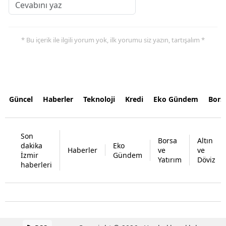
* Bu içerik ile ilgili yorum yok, ilk yorumu siz yazın, tartışalım *
Güncel
Haberler
Teknoloji
Kredi
Eko Gündem
Bors
Son
Borsa
Altın
dakika
Eko
Haberler
ve
ve
İzmir
Gündem
Yatırım
Döviz
haberleri