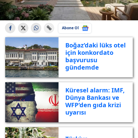
Abone Ol
Boğaz’daki lüks otel
için konkordato
başvurusu
gündemde
Küresel alarm: IMF,
Dünya Bankası ve
WFP’den gıda krizi
uyarısı