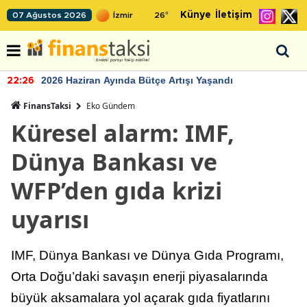
Künye
İletişim
07 Ağustos 2026
26
°
2026 Haziran Ayında Bütçe Artışı Yaşandı
22:26
FinansTaksi
Eko Gündem
Küresel alarm: IMF,
Dünya Bankası ve
WFP’den gıda krizi
uyarısı
IMF, Dünya Bankası ve Dünya Gıda Programı,
Orta Doğu’daki savaşın enerji piyasalarında
büyük aksamalara yol açarak gıda fiyatlarını