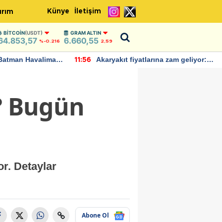
Künye
İletişim
ırım
BITCOIN
(USDT)
GRAM ALTIN
64.853,57
6.660,55
%-0.216
2,59
Batman Havalimanı
Akaryakıt fiyatlarına zam geliyor:
11:56
 açıklamalarda
Yeni tarih açıklandı
L? Bugün
or. Detaylar
Abone Ol