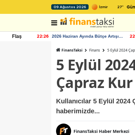
27
°
09 Ağustos 2026
Gün
r seviyesinin
2026 Haziran Ayında Bütçe Artışı
Flaş
22:26
22
Yaşandı
FinansTaksi
Finans
5 Eylül 2024 Çap
5 Eylül 202
Çapraz Kur
Kullanıcılar 5 Eylül 2024 
haberimizde...
FinansTaksi Haber Merkezi