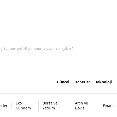
 ilgili yorum yok, ilk yorumu siz yazın, tartışalım *
Güncel
Haberler
Teknoloji
Eko
Borsa ve
Altın ve
rler
Finans
Gündem
Yatırım
Döviz