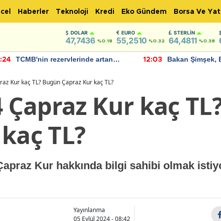
cel
Haberler
Teknoloji
Kredi
Eko Gündem
Borsa Ve Yat
DOLAR
EURO
STERLIN
47,7436
55,2510
64,4811
%0.18
%0.32
%0.38
TCMB'nin rezervlerinde artan
Bakan Şimşek, 
:24
12:03
momentum devam ediyor
için umut verici
bulundu
raz Kur kaç TL? Bugün Çapraz Kur kaç TL?
4 Çapraz Kur kaç T
 kaç TL?
Çapraz Kur hakkında bilgi sahibi olmak istiy
Yayınlanma
05 Eylül 2024 - 08:42