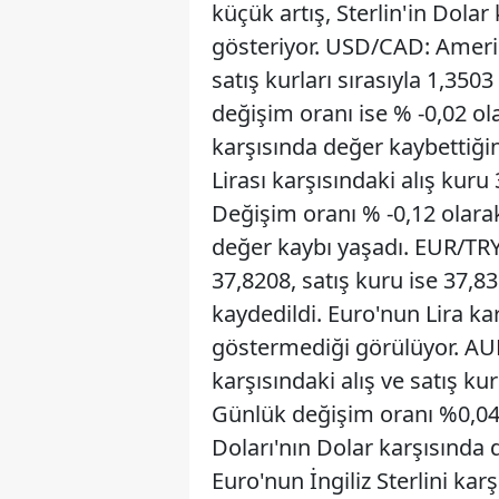
küçük artış, Sterlin'in Dolar
gösteriyor. USD/CAD: Amerik
satış kurları sırasıyla 1,35
değişim oranı ise % -0,02 ol
karşısında değer kaybettiği
Lirası karşısındaki alış kuru
Değişim oranı % -0,12 olarak
değer kaybı yaşadı. EUR/TRY:
37,8208, satış kuru ise 37,8
kaydedildi. Euro'nun Lira ka
göstermediği görülüyor. AU
karşısındaki alış ve satış kur
Günlük değişim oranı %0,04 
Doları'nın Dolar karşısında 
Euro'nun İngiliz Sterlini kar