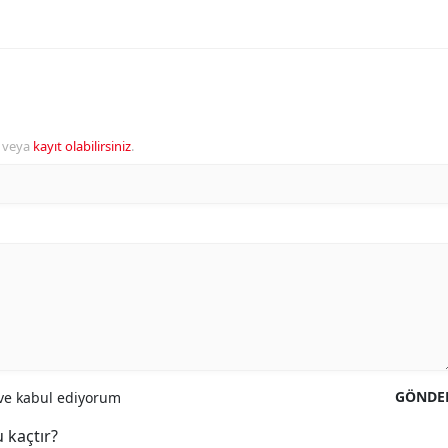
veya
kayıt olabilirsiniz
.
GÖNDE
e kabul ediyorum
 kaçtır?