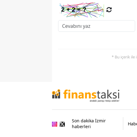
* Bu içerik ile
Son dakika İzmir
Habe
haberleri