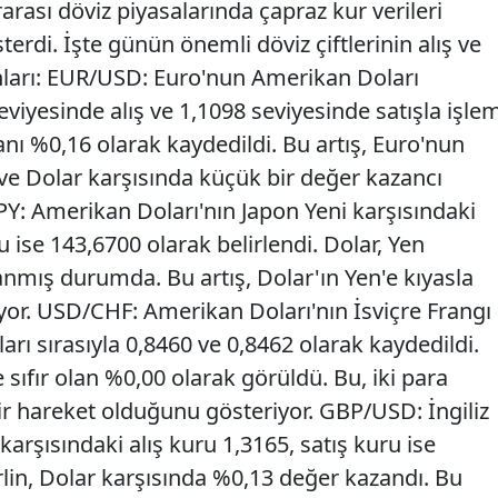
ararası döviz piyasalarında çapraz kur verileri
terdi. İşte günün önemli döviz çiftlerinin alış ve
anları: EUR/USD: Euro'nun Amerikan Doları
eviyesinde alış ve 1,1098 seviyesinde satışla işle
nı %0,16 olarak kaydedildi. Bu artış, Euro'nun
e Dolar karşısında küçük bir değer kazancı
PY: Amerikan Doları'nın Japon Yeni karşısındaki
u ise 143,6700 olarak belirlendi. Dolar, Yen
nmış durumda. Bu artış, Dolar'ın Yen'e kıyasla
yor. USD/CHF: Amerikan Doları'nın İsviçre Frangı
rları sırasıyla 0,8460 ve 0,8462 olarak kaydedildi.
sıfır olan %0,00 olarak görüldü. Bu, iki para
ir hareket olduğunu gösteriyor. GBP/USD: İngiliz
karşısındaki alış kuru 1,3165, satış kuru ise
erlin, Dolar karşısında %0,13 değer kazandı. Bu