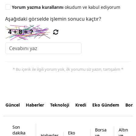
Yorum yazma kurallarını
okudum ve kabul ediyorum
Aşağıdaki görselde işlemin sonucu kaçtır?
* Bu içerik ile ilgili yorum yok, ilk yorumu siz yazın, tartışalım *
Güncel
Haberler
Teknoloji
Kredi
Eko Gündem
Bors
Son
Borsa
Altın
dakika
Eko
Haberler
ve
ve