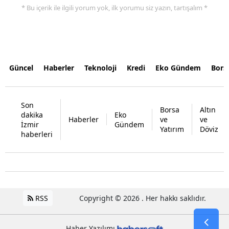
* Bu içerik ile ilgili yorum yok, ilk yorumu siz yazın, tartışalım *
Güncel
Haberler
Teknoloji
Kredi
Eko Gündem
Bors
Son
Borsa
Altın
dakika
Eko
Haberler
ve
ve
İzmir
Gündem
Yatırım
Döviz
haberleri
RSS
Copyright © 2026 . Her hakkı saklıdır.
Haber Yazılımı