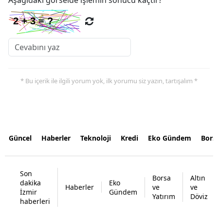
* Bu içerik ile ilgili yorum yok, ilk yorumu siz yazın, tartışalım *
Güncel
Haberler
Teknoloji
Kredi
Eko Gündem
Bors
Son
Borsa
Altın
dakika
Eko
Haberler
ve
ve
İzmir
Gündem
Yatırım
Döviz
haberleri