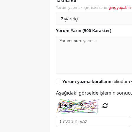
Takma Ad
Yorum yapmak için, isterseniz
giriş yapabilir
Yorum Yazın (500 Karakter)
Yorum yazma kurallarını
okudum v
Aşağıdaki görselde işlemin sonucu