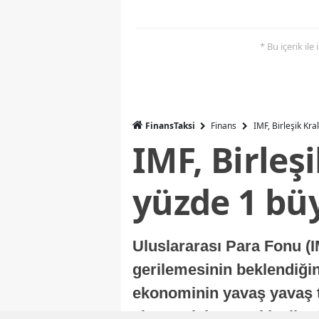
* Bu içerik ile
FinansTaksi
Finans
IMF, Birleşik Kr
IMF, Birleş
yüzde 1 bü
Uluslararası Para Fonu (I
gerilemesinin beklendiğini
ekonominin yavaş yavaş t
ekonomisi, sonraki yıllard