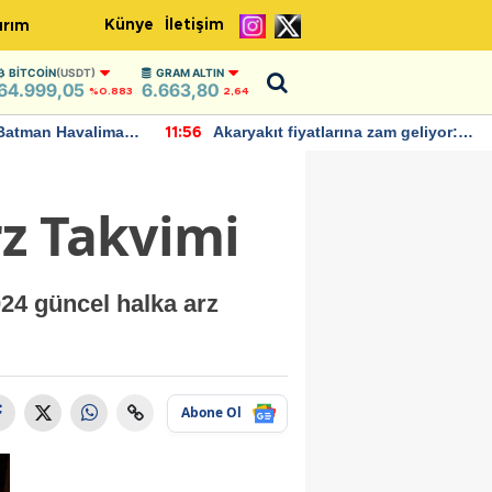
Künye
İletişim
ırım
BITCOIN
(USDT)
GRAM ALTIN
64.999,05
6.663,80
%0.883
2,64
Batman Havalimanı
Akaryakıt fiyatlarına zam geliyor:
11:56
 açıklamalarda
Yeni tarih açıklandı
z Takvimi
024 güncel halka arz
Abone Ol