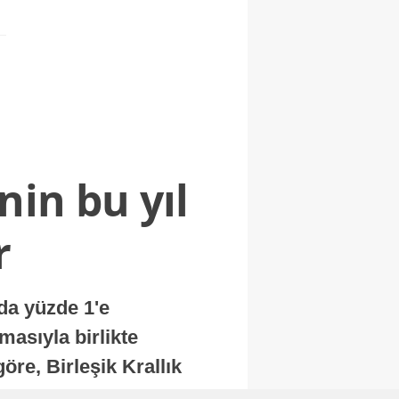
nin bu yıl
r
nda yüzde 1'e
masıyla birlikte
re, Birleşik Krallık
.