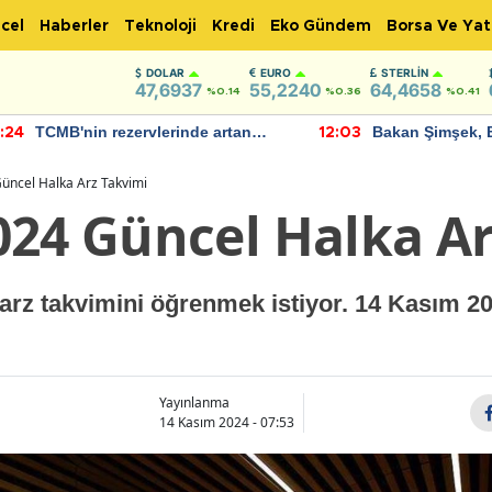
cel
Haberler
Teknoloji
Kredi
Eko Gündem
Borsa Ve Yat
DOLAR
EURO
STERLIN
47,6937
55,2240
64,4658
%0.14
%0.36
%0.41
TCMB'nin rezervlerinde artan
Bakan Şimşek, 
:24
12:03
momentum devam ediyor
için umut verici
bulundu
üncel Halka Arz Takvimi
024 Güncel Halka Ar
 arz takvimini öğrenmek istiyor. 14 Kasım 2
Yayınlanma
14 Kasım 2024 - 07:53