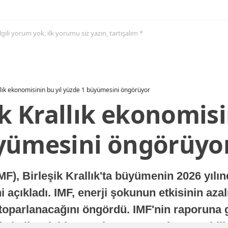
 ilgili yorum yok, ilk yorumu siz yazın, tartışalım *
allık ekonomisinin bu yıl yüzde 1 büyümesini öngörüyor
ik Krallık ekonomisi
yümesini öngörüyo
MF), Birleşik Krallık'ta büyümenin 2026 yılı
 açıkladı. IMF, enerji şokunun etkisinin azal
oparlanacağını öngördü. IMF'nin raporuna gö
a istikrarlı bir toparlanma süreci yaşayabilir