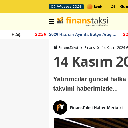
26
°
07 Ağustos 2026
Gün
r seviyesinin
2026 Haziran Ayında Bütçe Artışı
Flaş
22:26
22
Yaşandı
FinansTaksi
Finans
14 Kasım 2024 G
14 Kasım 2
Yatırımcılar güncel halka
takvimi haberimizde...
FinansTaksi Haber Merkezi