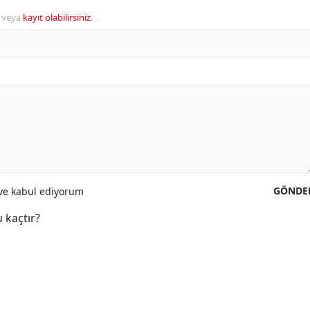
veya
kayıt olabilirsiniz
.
GÖNDE
e kabul ediyorum
 kaçtır?