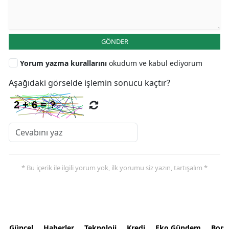
GÖNDER
Yorum yazma kurallarını
okudum ve kabul ediyorum
Aşağıdaki görselde işlemin sonucu kaçtır?
* Bu içerik ile ilgili yorum yok, ilk yorumu siz yazın, tartışalım *
Güncel
Haberler
Teknoloji
Kredi
Eko Gündem
Bors