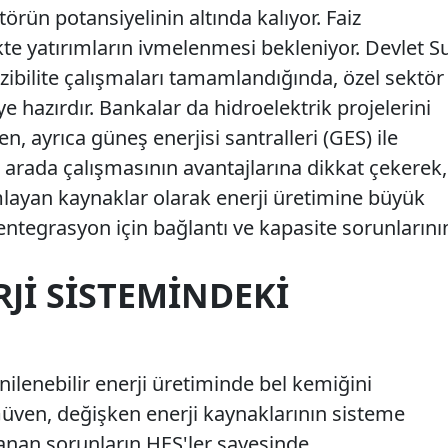
örün potansiyelinin altında kalıyor. Faiz
kte yatırımların ivmelenmesi bekleniyor. Devlet S
izibilite çalışmaları tamamlandığında, özel sektör
e hazırdır. Bankalar da hidroelektrik projelerini
n, ayrıca güneş enerjisi santralleri (GES) ile
ir arada çalışmasının avantajlarına dikkat çekerek,
layan kaynaklar olarak enerji üretimine büyük
 entegrasyon için bağlantı ve kapasite sorunlarını
RJI SISTEMINDEKI
nilenebilir enerji üretiminde bel kemiğini
üven, değişken enerji kaynaklarının sisteme
anan sorunların HES'ler sayesinde