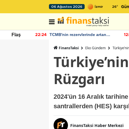
26
°
06 Ağustos 2026
Gün
nde artan
Bakan Şimşek, Batman Havalimanı
Flaş
12:03
11
diyor
için umut verici açıklamalarda
bulundu
FinansTaksi
Eko Gündem
Türkiye’ni
Türkiye’nin
Rüzgarı
2024'ün 16 Aralık tarihine
santrallerden (HES) karşı
FinansTaksi Haber Merkezi