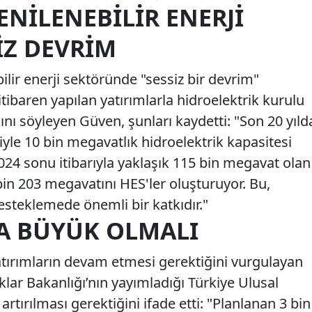
ENILENEBILIR ENERJI
SIZ DEVRIM
ilir enerji sektöründe "sessiz bir devrim"
 itibaren yapılan yatırımlarla hidroelektrik kurulu
ğını söyleyen Güven, şunları kaydetti: "Son 20 yıld
ğiyle 10 bin megavatlık hidroelektrik kapasitesi
2024 sonu itibarıyla yaklaşık 115 bin megavat olan
n 203 megavatını HES'ler oluşturuyor. Bu,
desteklemede önemli bir katkıdır."
A BÜYÜK OLMALI
yatırımların devam etmesi gerektiğini vurgulayan
klar Bakanlığı’nın yayımladığı Türkiye Ulusal
artırılması gerektiğini ifade etti: "Planlanan 3 bin