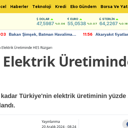
cel
Haberler
Teknoloji
Kredi
Eko Gündem
Borsa Ve Yat
DOLAR
EURO
STERLIN
47,5987
55,0538
64,2267
%0.06
%0.07
%0.18
Akaryakıt fiyatlarına zam geliyor:
IMF, Birleşik Kr
:56
22:37
Yeni tarih açıklandı
bu yıl yüzde 1 
öngörüyor
n Elektrik Üretiminde HES Rüzgarı
 Elektrik Üretimin
 kadar Türkiye'nin elektrik üretiminin yüzde 
landı.
Yayınlanma
20 Aralık 2024 - 08:24