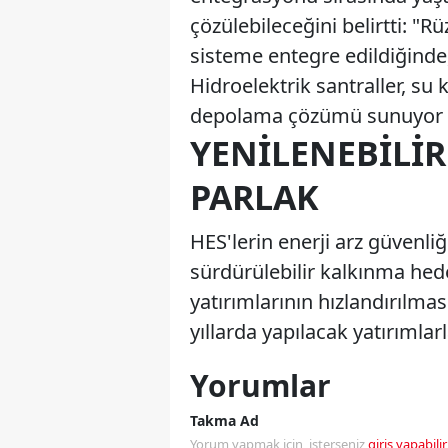
çözülebileceğini belirtti: "
sisteme entegre edildiğinde,
Hidroelektrik santraller, su 
depolama çözümü sunuyor ve 
YENILENEBILIR
PARLAK
HES'lerin enerji arz güvenli
sürdürülebilir kalkınma hede
yatırımlarının hızlandırılma
yıllarda yapılacak yatırımla
Yorumlar
Takma Ad
Yorum yapmak için, isterseniz
giriş yapabilir