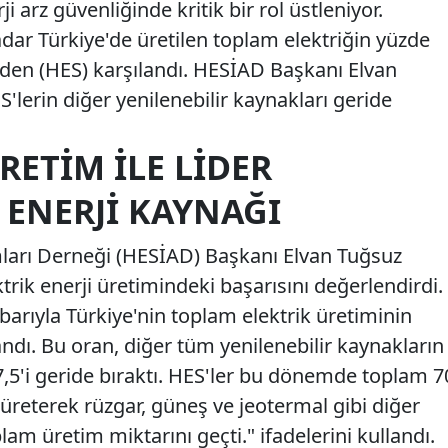
ji arz güvenliğinde kritik bir rol üstleniyor.
adar Türkiye'de üretilen toplam elektriğin yüzde
erden (HES) karşılandı. HESİAD Başkanı Elvan
lerin diğer yenilenebilir kaynakları geride
RETIM ILE LIDER
 ENERJI KAYNAĞI
mları Derneği (HESİAD) Başkanı Elvan Tuğsuz
trik enerji üretimindeki başarısını değerlendirdi.
ibarıyla Türkiye'nin toplam elektrik üretiminin
ndı. Bu oran, diğer tüm yenilenebilir kaynakların
7,5'i geride bıraktı. HES'ler bu dönemde toplam 7
 üreterek rüzgar, güneş ve jeotermal gibi diğer
lam üretim miktarını geçti." ifadelerini kullandı.