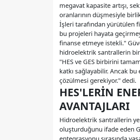
megavat kapasite artışı, sekt
oranlarının düşmesiyle birli
İşleri tarafından yürütülen f
bu projeleri hayata geçirmey
finanse etmeye istekli." Güve
hidroelektrik santrallerin b
"HES ve GES birbirini tamam
katkı sağlayabilir. Ancak bu
çözülmesi gerekiyor." dedi.
HES'LERIN ENE
AVANTAJLARI
Hidroelektrik santrallerin ye
oluşturduğunu ifade eden G
entegrasyonu sırasında yaş