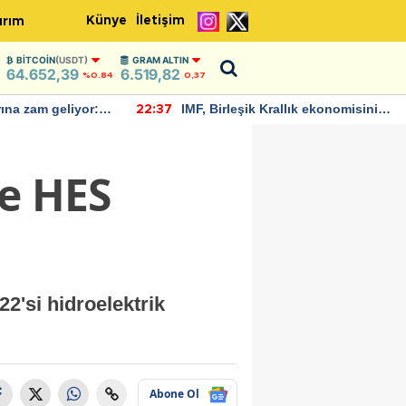
Künye
İletişim
ırım
BITCOIN
(USDT)
GRAM ALTIN
64.652,39
6.519,82
%0.84
0,37
allık ekonomisinin
Bitcoin, 65 bin dolar seviyesinin
22:30
büyümesini
altına düştü...
de HES
22'si hidroelektrik
Abone Ol