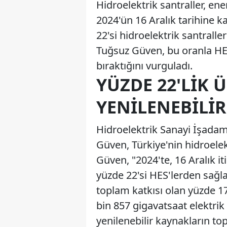
Hidroelektrik santraller, ener
2024'ün 16 Aralık tarihine k
22'si hidroelektrik santrall
Tuğsuz Güven, bu oranla HES'
bıraktığını vurguladı.
YÜZDE 22'LIK Ü
YENILENEBILIR
Hidroelektrik Sanayi İşada
Güven, Türkiye'nin hidroelek
Güven, "2024'te, 16 Aralık it
yüzde 22'si HES'lerden sağla
toplam katkısı olan yüzde 1
bin 857 gigavatsaat elektrik
yenilenebilir kaynakların top