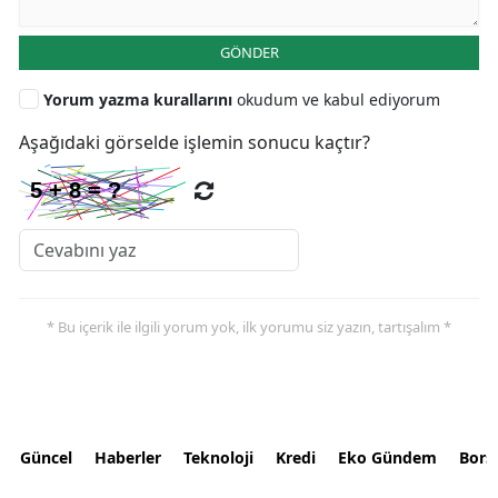
GÖNDER
Yorum yazma kurallarını
okudum ve kabul ediyorum
Aşağıdaki görselde işlemin sonucu kaçtır?
* Bu içerik ile ilgili yorum yok, ilk yorumu siz yazın, tartışalım *
Güncel
Haberler
Teknoloji
Kredi
Eko Gündem
Bors