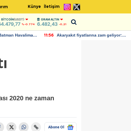
Künye
İletişim
ırım
BITCOIN
(USDT)
GRAM ALTIN
64.479,77
6.482,43
%-0.774
-0,21
Batman Havalimanı
Akaryakıt fiyatlarına zam geliyor:
11:56
 açıklamalarda
Yeni tarih açıklandı
tı
kası 2020 ne zaman
Abone Ol