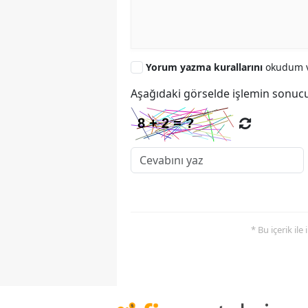
Yorum yazma kurallarını
okudum v
Aşağıdaki görselde işlemin sonucu
* Bu içerik ile