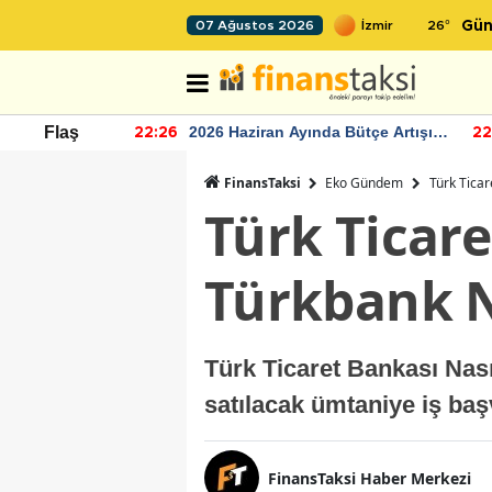
26
°
07 Ağustos 2026
Gün
r seviyesinin
2026 Haziran Ayında Bütçe Artışı
Flaş
22:26
22
Yaşandı
FinansTaksi
Eko Gündem
Türk Ticar
Türk Ticare
Türkbank 
Türk Ticaret Bankası Nas
satılacak ümtaniye iş baş
FinansTaksi Haber Merkezi