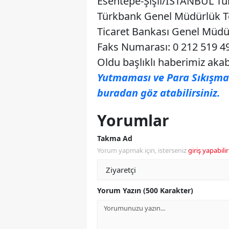
Esentepe-Şişli/İSTANBUL Tü
Türkbank Genel Müdürlük Te
Ticaret Bankası Genel Müd
Faks Numarası: 0 212 519 49
Oldu başlıklı haberimiz ak
Yutmaması ve Para Sıkışmam
buradan göz atabilirsiniz.
Yorumlar
Takma Ad
Yorum yapmak için, isterseniz
giriş yapabilir
Yorum Yazın (500 Karakter)