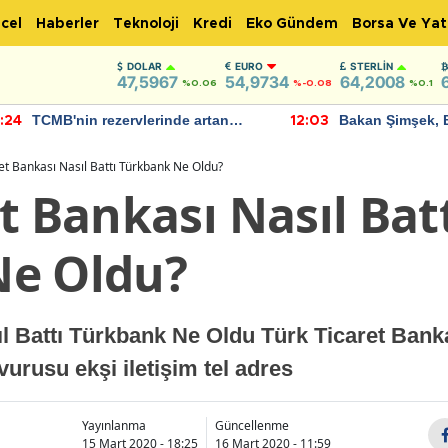
cel
Haberler
Teknoloji
Kredi
Eko Gündem
Borsa Ve Yat
DOLAR
EURO
STERLIN
47,5967
54,9734
64,2008
%0.06
%-0.08
%0.1
TCMB'nin rezervlerinde artan
Bakan Şimşek, 
:24
12:03
momentum devam ediyor
için umut verici
bulundu
et Bankası Nasıl Battı Türkbank Ne Oldu?
t Bankası Nasıl Bat
Ne Oldu?
ıl Battı Türkbank Ne Oldu Türk Ticaret Ban
vurusu ekşi iletişim tel adres
Yayınlanma
Güncellenme
15 Mart 2020 - 18:25
16 Mart 2020 - 11:59