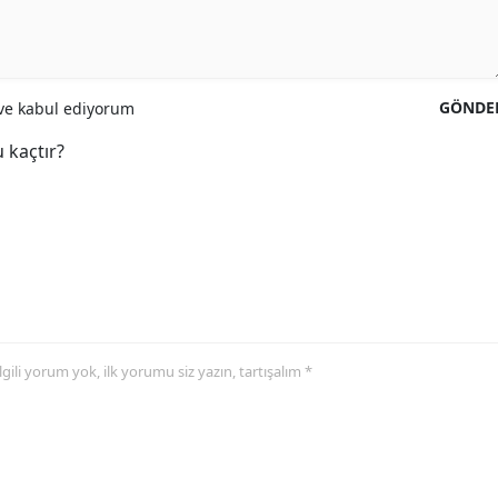
GÖNDE
e kabul ediyorum
 kaçtır?
 ilgili yorum yok, ilk yorumu siz yazın, tartışalım *