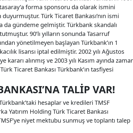
latasaray’a forma sponsoru da olarak ismini
uyurmuştur. Türk Ticaret Bankası’nın ismi
rla da gündeme gelmiştir. Türkbank skandalı
tmuştur. 90’lı yılların sonunda Tasarruf
fından yönetilmeyen başlayan Türkbank’ın 1
ılık lisansı iptal edilmiştir. 2002 yılı Ağustos
ye kararı alınmış ve 2003 yılı Kasım ayında zama
 Türk Ticaret Bankası Türkbank’ın tasfiyesi
BANKASI’NA TALIP VAR!
Türkbank’taki hesaplar ve kredileri TMSF
rka Yatırım Holding Türk Ticaret Bankası
 TMSF’ye niyet mektubu sunmuş ve toplantı talep