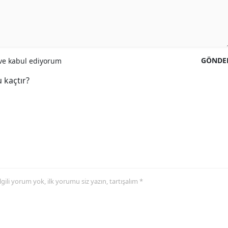
GÖNDE
e kabul ediyorum
 kaçtır?
 ilgili yorum yok, ilk yorumu siz yazın, tartışalım *