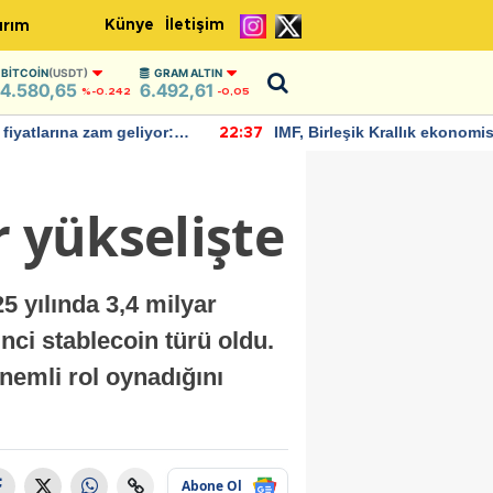
Künye
İletişim
ırım
BITCOIN
(USDT)
GRAM ALTIN
4.580,65
6.492,61
%-0.242
-0,05
rına zam geliyor:
IMF, Birleşik Krallık ekonomisinin
22:37
ndı
bu yıl yüzde 1 büyümesini
öngörüyor
er yükselişte
5 yılında 3,4 milyar
nci stablecoin türü oldu.
önemli rol oynadığını
Abone Ol