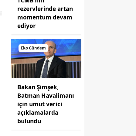
TCMB'nin
rezervlerinde artan
i
momentum devam
ediyor
Eko Gündem
Bakan Şimşek,
Batman Havalimanı
için umut verici
açıklamalarda
bulundu