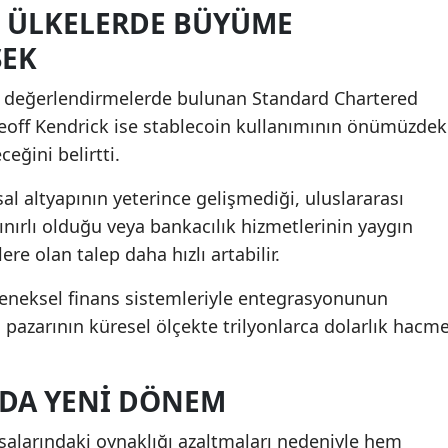
N ÜLKELERDE BÜYÜME
SEK
kin değerlendirmelerde bulunan Standard Chartered
Geoff Kendrick ise stablecoin kullanımının önümüzdek
eğini belirtti.
sal altyapının yeterince gelişmediği, uluslararası
nırlı olduğu veya bankacılık hizmetlerinin yaygın
re olan talep daha hızlı artabilir.
geleneksel finans sistemleriyle entegrasyonunun
pazarının küresel ölçekte trilyonlarca dolarlık hacm
NDA YENI DÖNEM
yasalarındaki oynaklığı azaltmaları nedeniyle hem