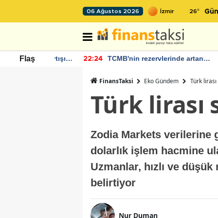
26
°
06 Ağustos 2026
Gün
 Bütçe Artışı
TCMB'nin rezervlerinde artan
Flaş
22:24
12
momentum devam ediyor
FinansTaksi
Eko Gündem
Türk lirası
Türk lirası 
Zodia Markets verilerine g
dolarlık işlem hacmine ul
Uzmanlar, hızlı ve düşük m
belirtiyor
Nur Duman