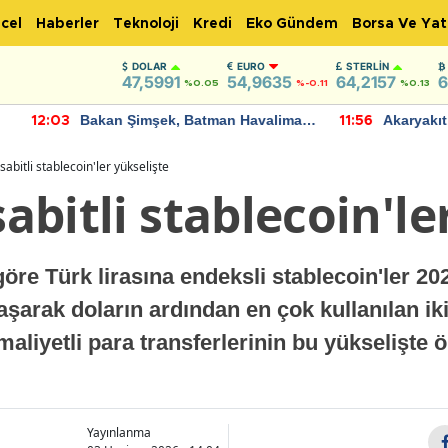
cel
Haberler
Teknoloji
Kredi
Eko Gündem
Borsa Ve Yat
DOLAR
EURO
STERLIN
47,5991
54,9635
64,2157
6
%0.05
%-0.11
%0.13
Bakan Şimşek, Batman Havalimanı
Akaryakıt fiyatla
:03
11:56
için umut verici açıklamalarda
Yeni tarih açıkla
bulundu
 sabitli stablecoin'ler yükselişte
sabitli stablecoin'l
öre Türk lirasına endeksli stablecoin'ler 202
aşarak doların ardından en çok kullanılan iki
aliyetli para transferlerinin bu yükselişte 
Yayınlanma