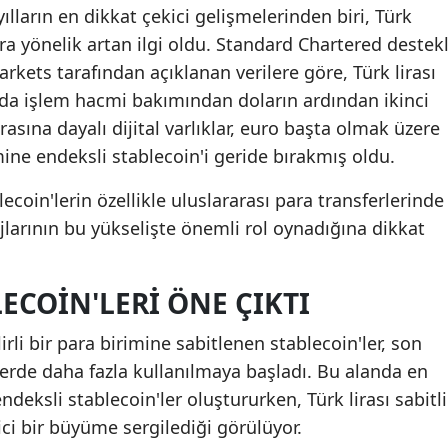
ılların en dikkat çekici gelişmelerinden biri, Türk
lara yönelik artan ilgi oldu. Standard Chartered destekl
rkets tarafından açıklanan verilere göre, Türk lirası
lında işlem hacmi bakımından doların ardından ikinci
rasına dayalı dijital varlıklar, euro başta olmak üzere
mine endeksli stablecoin'i geride bırakmış oldu.
lecoin'lerin özellikle uluslararası para transferlerinde
larının bu yükselişte önemli rol oynadığına dikkat
LECOIN'LERI ÖNE ÇIKTI
irli bir para birimine sabitlenen stablecoin'ler, son
mlerde daha fazla kullanılmaya başladı. Bu alanda en
ndeksli stablecoin'ler oluştururken, Türk lirası sabitli
kici bir büyüme sergilediği görülüyor.