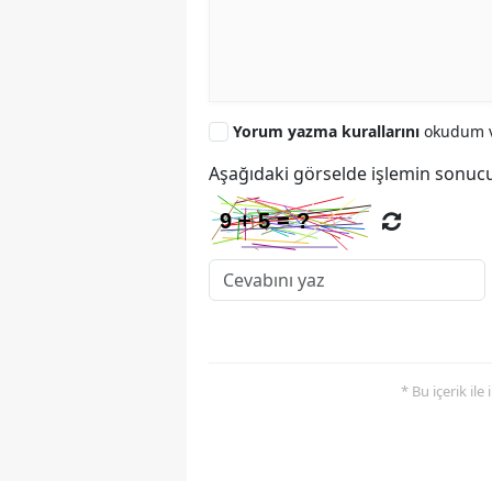
Yorum yazma kurallarını
okudum v
Aşağıdaki görselde işlemin sonucu
* Bu içerik ile