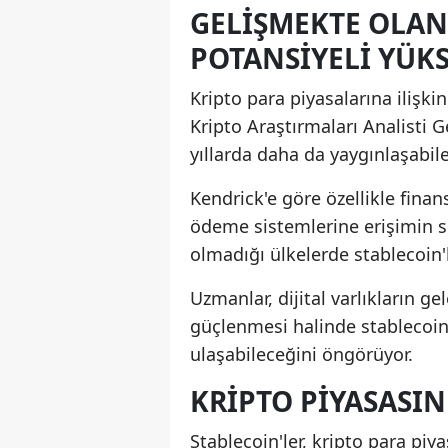
GELIŞMEKTE OLA
POTANSIYELI YÜK
Kripto para piyasalarına iliş
Kripto Araştırmaları Analisti 
yıllarda daha da yaygınlaşabilec
Kendrick'e göre özellikle finan
ödeme sistemlerine erişimin sı
olmadığı ülkelerde stablecoin'le
Uzmanlar, dijital varlıkların 
güçlenmesi halinde stablecoin 
ulaşabileceğini öngörüyor.
KRIPTO PIYASASI
Stablecoin'ler, kripto para pi