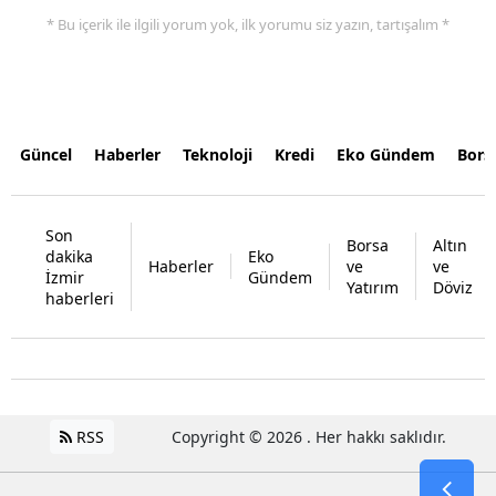
* Bu içerik ile ilgili yorum yok, ilk yorumu siz yazın, tartışalım *
Güncel
Haberler
Teknoloji
Kredi
Eko Gündem
Bors
Son
Borsa
Altın
dakika
Eko
Haberler
ve
ve
İzmir
Gündem
Yatırım
Döviz
haberleri
RSS
Copyright © 2026 . Her hakkı saklıdır.