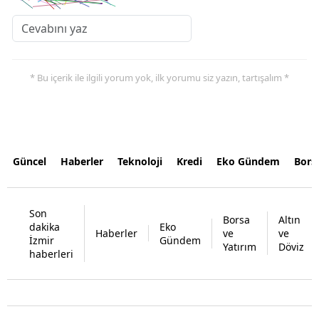
* Bu içerik ile ilgili yorum yok, ilk yorumu siz yazın, tartışalım *
Güncel
Haberler
Teknoloji
Kredi
Eko Gündem
Bors
Son
Borsa
Altın
dakika
Eko
Haberler
ve
ve
İzmir
Gündem
Yatırım
Döviz
haberleri