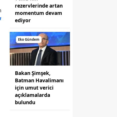
rezervlerinde artan
n
momentum devam
a
ediyor
Eko Gündem
Bakan Şimşek,
Batman Havalimanı
için umut verici
açıklamalarda
bulundu