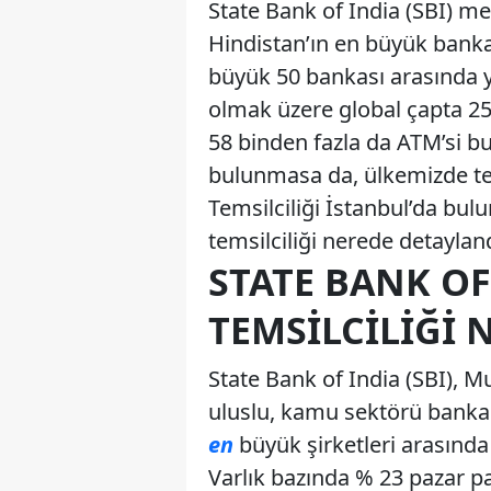
State Bank of India (SBI) m
Hindistan’ın en büyük bankas
büyük 50 bankası arasında 
olmak üzere global çapta 250
58 binden fazla da ATM’si bu
bulunmasa da, ülkemizde tems
Temsilciliği İstanbul’da bul
temsilciliği nerede detayla
STATE BANK OF
TEMSILCILIĞI 
State Bank of India (SBI), 
uluslu, kamu sektörü bankac
en
büyük şirketleri arasında
Varlık bazında % 23 pazar p