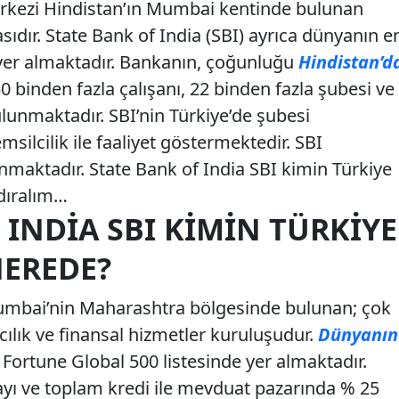
erkezi Hindistan’ın Mumbai kentinde bulunan
ıdır. State Bank of India (SBI) ayrıca dünyanın e
yer almaktadır. Bankanın, çoğunluğu
Hindistan’d
 binden fazla çalışanı, 22 binden fazla şubesi ve
lunmaktadır. SBI’nin Türkiye’de şubesi
ilcilik ile faaliyet göstermektedir. SBI
unmaktadır. State Bank of India SBI kimin Türkiye
ndıralım…
 INDIA SBI KIMIN TÜRKIYE
NEREDE?
Mumbai’nin Maharashtra bölgesinde bulunan; çok
ılık ve finansal hizmetler kuruluşudur.
Dünyanın
 Fortune Global 500 listesinde yer almaktadır.
ayı ve toplam kredi ile mevduat pazarında % 25