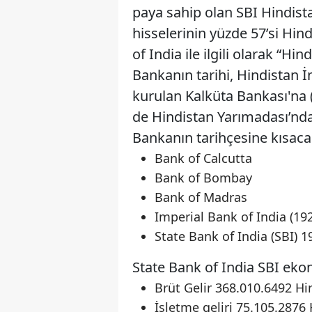
paya sahip olan SBI Hindis
hisselerinin yüzde 57’si Hin
of India ile ilgili olarak “
Bankanın tarihi, Hindistan İ
kurulan Kalküta Bankası'na (
de Hindistan Yarımadası’nda
Bankanın tarihçesine kısac
Bank of Calcutta
Bank of Bombay
Bank of Madras
Imperial Bank of India (19
State Bank of India (SBI)
State Bank of India SBI ekon
Brüt Gelir 368.010.6492 Hi
İşletme geliri 75.105.2876 