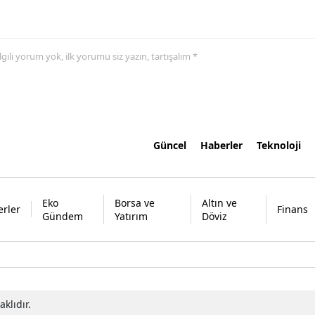
 ilgili yorum yok, ilk yorumu siz yazın, tartışalım *
Güncel
Haberler
Teknoloji
Eko
Borsa ve
Altın ve
rler
Finans
Gündem
Yatırım
Döviz
klıdır.