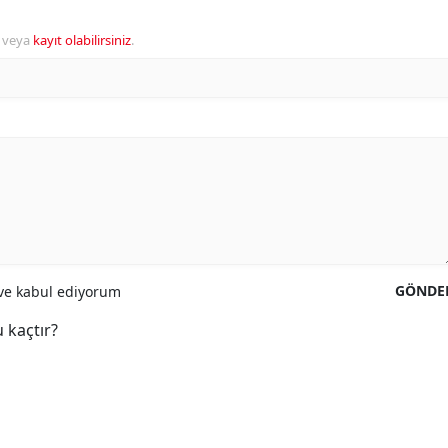
veya
kayıt olabilirsiniz
.
GÖNDE
e kabul ediyorum
 kaçtır?