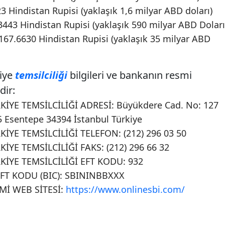
023 Hindistan Rupisi (yaklaşık 1,6 milyar ABD doları)
3443 Hindistan Rupisi (yaklaşık 590 milyar ABD Doları
67.6630 Hindistan Rupisi (yaklaşık 35 milyar ABD
kiye
temsilciliği
bilgileri ve bankanın resmi
dir:
İYE TEMSİLCİLİĞİ ADRESİ: Büyükdere Cad. No: 127
15 Esentepe 34394 İstanbul Türkiye
İYE TEMSİLCİLİĞİ TELEFON: (212) 296 03 50
İYE TEMSİLCİLİĞİ FAKS: (212) 296 66 32
KİYE TEMSİLCİLİĞİ EFT KODU: 932
FT KODU (BIC): SBININBBXXX
Mİ WEB SİTESİ:
https://www.onlinesbi.com/