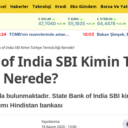
cel
Haberler
Teknoloji
Kredi
Eko Gündem
Borsa Ve Yat
DOLAR
EURO
STERLIN
47,7040
55,1935
64,4478
%0.15
%0.31
%0.39
TCMB'nin rezervlerinde artan
Bakan Şimşek, 
:24
12:03
momentum devam ediyor
için umut verici
bulundu
 of India SBI Kimin Türkiye Temsilciliği Nerede?
of India SBI Kimin 
i Nerede?
da bulunmaktadır. State Bank of India SBI ki
ımı Hindistan bankası
Yayınlanma
18 Kasım 2020 - 13:00