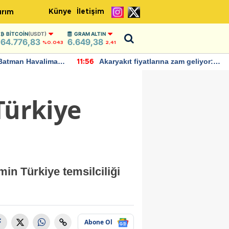
Künye
İletişim
ırım
BITCOIN
(USDT)
GRAM ALTIN
64.776,83
6.649,38
%0.043
2,41
Batman Havalimanı
Akaryakıt fiyatlarına zam geliyor:
11:56
 açıklamalarda
Yeni tarih açıklandı
Türkiye
min Türkiye temsilciliği
Abone Ol