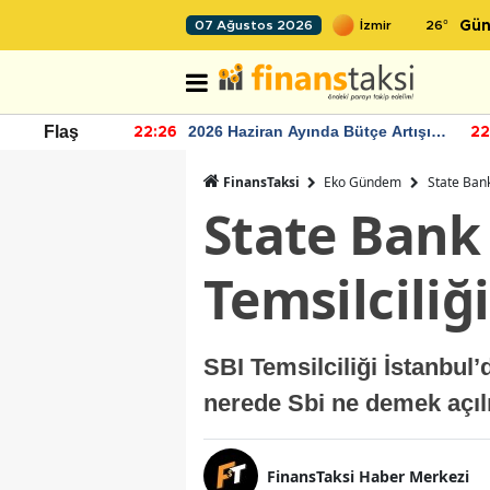
26
°
07 Ağustos 2026
Gün
r seviyesinin
2026 Haziran Ayında Bütçe Artışı
Flaş
22:26
22
Yaşandı
FinansTaksi
Eko Gündem
State Bank
State Bank 
Temsilciliğ
SBI Temsilciliği İstanbul’
nerede Sbi ne demek açıl
FinansTaksi Haber Merkezi