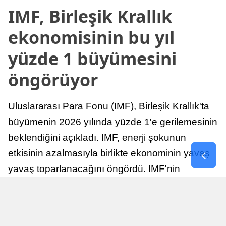
IMF, Birleşik Krallık
ekonomisinin bu yıl
yüzde 1 büyümesini
öngörüyor
Uluslararası Para Fonu (IMF), Birleşik Krallık'ta
büyümenin 2026 yılında yüzde 1'e gerilemesinin
beklendiğini açıkladı. IMF, enerji şokunun
etkisinin azalmasıyla birlikte ekonominin yavaş
yavaş toparlanacağını öngördü. IMF'nin
raporuna göre, Birleşik Krallık ekonomisi,
sonraki yıllarda istikrarlı bir toparlanma süreci
yaşayabilir.