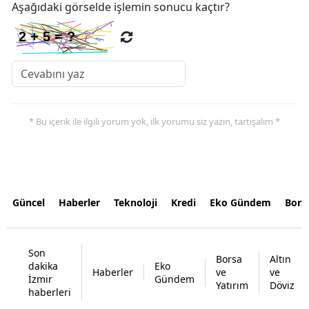
Aşağıdaki görselde işlemin sonucu kaçtır?
* Bu içerik ile ilgili yorum yok, ilk yorumu siz yazın, tartışalım *
Güncel
Haberler
Teknoloji
Kredi
Eko Gündem
Bors
Son
Borsa
Altın
dakika
Eko
Haberler
ve
ve
İzmir
Gündem
Yatırım
Döviz
haberleri