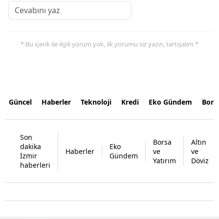
* Bu içerik ile ilgili yorum yok, ilk yorumu siz yazın, tartışalım *
Güncel
Haberler
Teknoloji
Kredi
Eko Gündem
Bors
Son
Borsa
Altın
dakika
Eko
Haberler
ve
ve
İzmir
Gündem
Yatırım
Döviz
haberleri