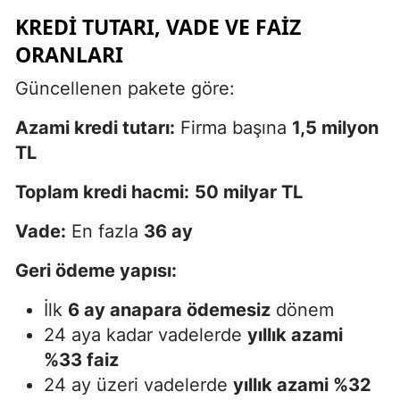
KREDI TUTARI, VADE VE FAIZ
ORANLARI
Güncellenen pakete göre:
Azami kredi tutarı:
Firma başına
1,5 milyon
TL
Toplam kredi hacmi:
50 milyar TL
Vade:
En fazla
36 ay
Geri ödeme yapısı:
İlk
6 ay anapara ödemesiz
dönem
24 aya kadar vadelerde
yıllık azami
%33 faiz
24 ay üzeri vadelerde
yıllık azami %32