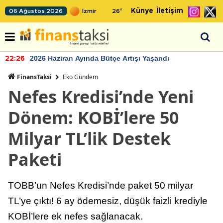
Künye
İletişim
06 Ağustos 2026
26
°
2026 Haziran Ayında Bütçe Artışı Yaşandı
22:26
FinansTaksi
Eko Gündem
Nefes Kredisi’nde Yeni
Dönem: KOBİ’lere 50
Milyar TL’lik Destek
Paketi
TOBB’un Nefes Kredisi’nde paket 50 milyar
TL’ye çıktı! 6 ay ödemesiz, düşük faizli krediyle
KOBİ’lere ek nefes sağlanacak.