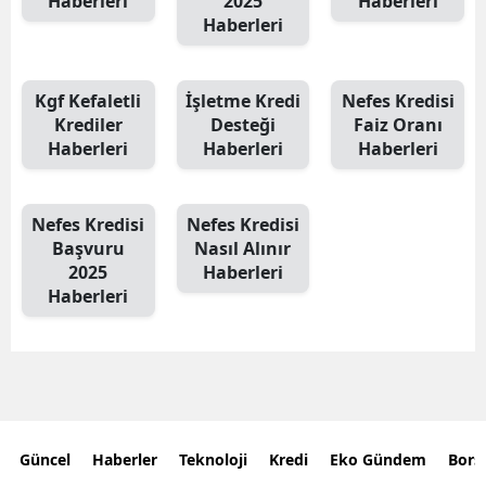
Haberleri
2025
Haberleri
Haberleri
Kgf Kefaletli
İşletme Kredi
Nefes Kredisi
Krediler
Desteği
Faiz Oranı
Haberleri
Haberleri
Haberleri
Nefes Kredisi
Nefes Kredisi
Başvuru
Nasıl Alınır
2025
Haberleri
Haberleri
Güncel
Haberler
Teknoloji
Kredi
Eko Gündem
Bors