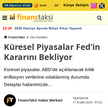
Künye
İletişim
08 Ağustos 2026
26
°
2026 Haziran Ayında Bütçe Artışı Yaşandı
22:26
FinansTaksi
Eko Gündem
Küresel Piyasalar Fed’in
Kararını Bekliyor
Küresel piyasalar, ABD'de açıklanacak kritik
enflasyon verilerine odaklanmış durumda.
Detaylar haberimizde...
Yayınlanma
FinansTaksi Haber Merkezi
11 Aralık 2024 - 07:22