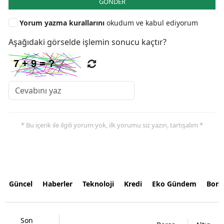
GÖNDER
Yorum yazma kurallarını
okudum ve kabul ediyorum
Aşağıdaki görselde işlemin sonucu kaçtır?
* Bu içerik ile ilgili yorum yok, ilk yorumu siz yazın, tartışalım *
Güncel
Haberler
Teknoloji
Kredi
Eko Gündem
Bors
Son