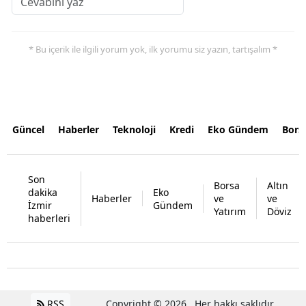
* Bu içerik ile ilgili yorum yok, ilk yorumu siz yazın, tartışalım *
Güncel
Haberler
Teknoloji
Kredi
Eko Gündem
Bors
Son
Borsa
Altın
dakika
Eko
Haberler
ve
ve
İzmir
Gündem
Yatırım
Döviz
haberleri
RSS
Copyright © 2026 . Her hakkı saklıdır.