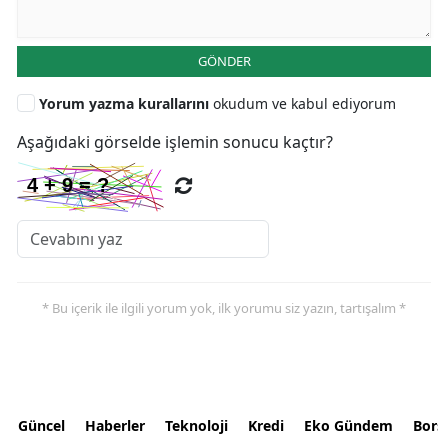
GÖNDER
Yorum yazma kurallarını
okudum ve kabul ediyorum
Aşağıdaki görselde işlemin sonucu kaçtır?
* Bu içerik ile ilgili yorum yok, ilk yorumu siz yazın, tartışalım *
Güncel
Haberler
Teknoloji
Kredi
Eko Gündem
Bors