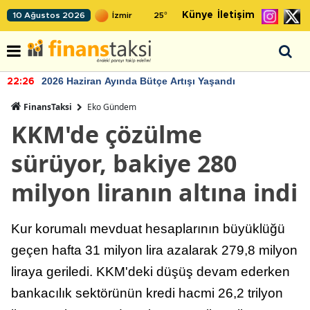
Künye
İletişim
10 Ağustos 2026
25
°
2026 Haziran Ayında Bütçe Artışı Yaşandı
22:26
FinansTaksi
Eko Gündem
KKM'de çözülme
sürüyor, bakiye 280
milyon liranın altına indi
Kur korumalı mevduat hesaplarının büyüklüğü
geçen hafta 31 milyon lira azalarak 279,8 milyon
liraya geriledi. KKM'deki düşüş devam ederken
bankacılık sektörünün kredi hacmi 26,2 trilyon