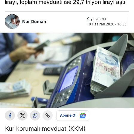
lirayı, toplam mevduatı ise 29,7 trilyon lirayı aştı
Yayınlanma
Nur Duman
18 Haziran 2026 - 16:33
Abone Ol
Kur korumalı mevduat (KKM)