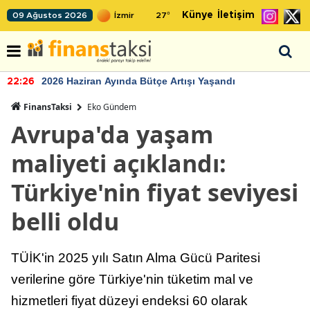
Künye
İletişim
09 Ağustos 2026
27
°
2026 Haziran Ayında Bütçe Artışı Yaşandı
22:26
FinansTaksi
Eko Gündem
Avrupa'da yaşam
maliyeti açıklandı:
Türkiye'nin fiyat seviyesi
belli oldu
TÜİK'in 2025 yılı Satın Alma Gücü Paritesi
verilerine göre Türkiye'nin tüketim mal ve
hizmetleri fiyat düzeyi endeksi 60 olarak