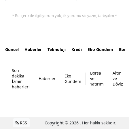
* Bu içerik ile ilgili yorum yok, ilk yorumu siz yazın, tartışalım *
Güncel
Haberler
Teknoloji
Kredi
Eko Gündem
Bors
Son
Borsa
Altın
dakika
Eko
Haberler
ve
ve
İzmir
Gündem
Yatırım
Döviz
haberleri
RSS
Copyright © 2026 . Her hakkı saklıdır.