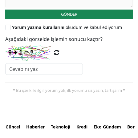
GÖNDER
Yorum yazma kurallarını
okudum ve kabul ediyorum
Aşağıdaki görselde işlemin sonucu kaçtır?
* Bu içerik ile ilgili yorum yok, ilk yorumu siz yazın, tartışalım *
Güncel
Haberler
Teknoloji
Kredi
Eko Gündem
Bors