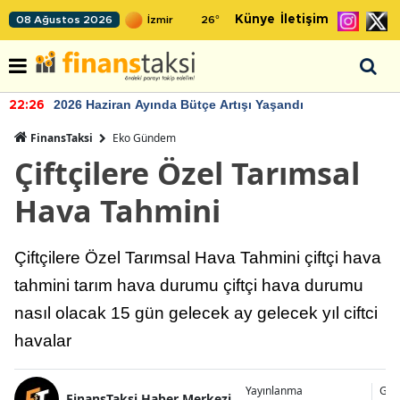
Künye
İletişim
08 Ağustos 2026
26
°
2026 Haziran Ayında Bütçe Artışı Yaşandı
22:26
FinansTaksi
Eko Gündem
Çiftçilere Özel Tarımsal
Hava Tahmini
Çiftçilere Özel Tarımsal Hava Tahmini çiftçi hava
tahmini tarım hava durumu çiftçi hava durumu
nasıl olacak 15 gün gelecek ay gelecek yıl ciftci
havalar
Yayınlanma
Gün
FinansTaksi Haber Merkezi