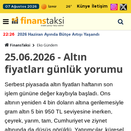
Künye
İletişim
07 Ağustos 2026
26
°
2026 Haziran Ayında Bütçe Artışı Yaşandı
22:26
FinansTaksi
Eko Gündem
25.06.2026 - Altın
fiyatları günlük yorumu
Serbest piyasada altın fiyatları haftanın son
işlem gününe değer kaybıyla başladı. Ons
altının yeniden 4 bin doların altına gerilemesiyle
gram altın 5 bin 950 TL seviyesine inerken,
çeyrek, yarım, tam, Cumhuriyet ve ziynet
altınında da düşüş görüldü. Yatırımcılar, küresel