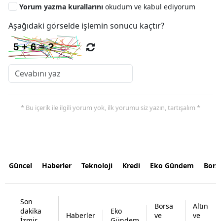
Yorum yazma kurallarını
okudum ve kabul ediyorum
Aşağıdaki görselde işlemin sonucu kaçtır?
* Bu içerik ile ilgili yorum yok, ilk yorumu siz yazın, tartışalım *
Güncel
Haberler
Teknoloji
Kredi
Eko Gündem
Bors
Son
Borsa
Altın
dakika
Eko
Haberler
ve
ve
İzmir
Gündem