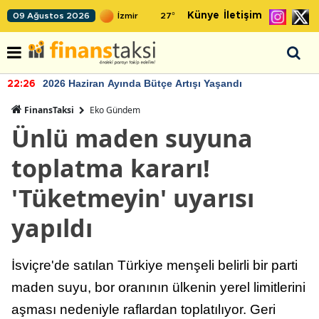
Künye
İletişim
09 Ağustos 2026
27
°
2026 Haziran Ayında Bütçe Artışı Yaşandı
22:26
FinansTaksi
Eko Gündem
Ünlü maden suyuna
toplatma kararı!
'Tüketmeyin' uyarısı
yapıldı
İsviçre'de satılan Türkiye menşeli belirli bir parti
maden suyu, bor oranının ülkenin yerel limitlerini
aşması nedeniyle raflardan toplatılıyor. Geri