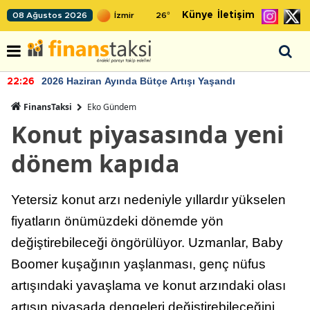
Künye
İletişim
08 Ağustos 2026
26
°
2026 Haziran Ayında Bütçe Artışı Yaşandı
22:26
FinansTaksi
Eko Gündem
Konut piyasasında yeni
dönem kapıda
Yetersiz konut arzı nedeniyle yıllardır yükselen
fiyatların önümüzdeki dönemde yön
değiştirebileceği öngörülüyor. Uzmanlar, Baby
Boomer kuşağının yaşlanması, genç nüfus
artışındaki yavaşlama ve konut arzındaki olası
artışın piyasada dengeleri değiştirebileceğini,