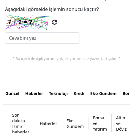
Aşağıdaki görselde işlemin sonucu kaçtır?
* Bu içerik ile ilgili yorum yok, ilk yorumu siz yazın, tartışalım *
Güncel
Haberler
Teknoloji
Kredi
Eko Gündem
Bors
Son
Borsa
Altın
dakika
Eko
Haberler
ve
ve
İzmir
Gündem
Yatırım
Döviz
haberleri