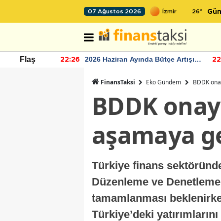
26
°
07 Ağustos 2026
Gün
r seviyesinin
2026 Haziran Ayında Bütçe Artışı
Flaş
22:26
22
Yaşandı
FinansTaksi
Eko Gündem
BDDK onay
BDDK onayı
aşamaya ge
Türkiye finans sektöründe
Düzenleme ve Denetleme 
tamamlanması beklenirken,
Türkiye’deki yatırımlarını