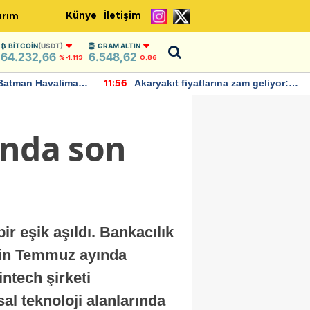
Künye
İletişim
ırım
BITCOIN
(USDT)
GRAM ALTIN
64.232,66
6.548,62
%-1.119
0,86
Batman Havalimanı
Akaryakıt fiyatlarına zam geliyor:
11:56
 açıklamalarda
Yeni tarih açıklandı
ında son
r eşik aşıldı. Bankacılık
min Temmuz ayında
ntech şirketi
sal teknoloji alanlarında