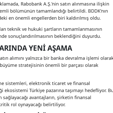
ıklamada, Rabobank A.Ş.’nin satın alınmasına ilişkin
önemli bölümünün tamamlandığı belirtildi. BDDK'nın
deki en önemli engellerden biri kaldırılmış oldu.
kalan teknik ve hukuki şartların tamamlanmasının
nde sonuçlandırılmasının beklendiğini duyurdu.
LARINDA YENI AŞAMA
tın alımını yalnızca bir banka devralma işlemi olara
 büyüme stratejisinin önemli bir parçası olarak
me sistemleri, elektronik ticaret ve finansal
iği ekosistemi Türkiye pazarına taşımayı hedefliyor. B
 sağlayacağı avantajların, şirketin finansal
itik rol oynayacağı belirtiliyor.