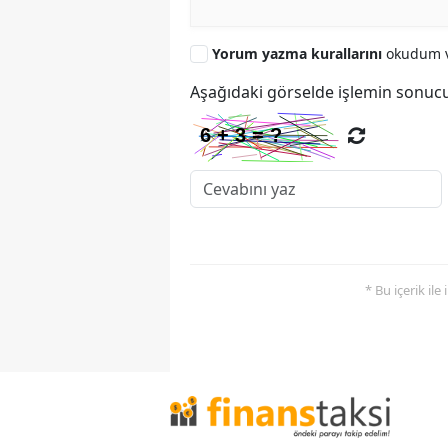
Yorum yazma kurallarını
okudum v
Aşağıdaki görselde işlemin sonucu
* Bu içerik ile