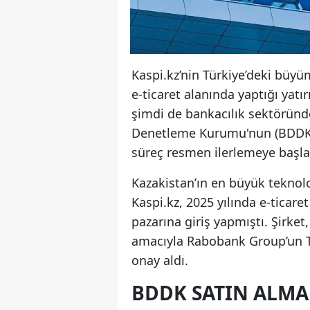
Kaspi.kz’nin Türkiye’deki büy
e-ticaret alanında yaptığı yatı
şimdi de bankacılık sektöründ
Denetleme Kurumu'nun (BDDK) v
süreç resmen ilerlemeye başla
Kazakistan’ın en büyük teknoloj
Kaspi.kz, 2025 yılında e-ticar
pazarına giriş yapmıştı. Şirke
amacıyla Rabobank Group’un Tü
onay aldı.
BDDK SATIN ALMA