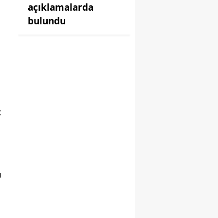
açıklamalarda
bulundu
k
u