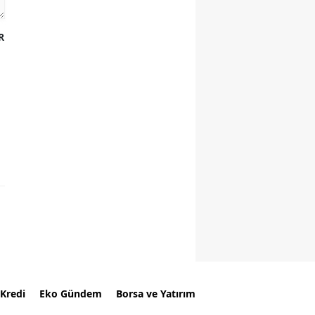
R
Kredi
Eko Gündem
Borsa ve Yatırım