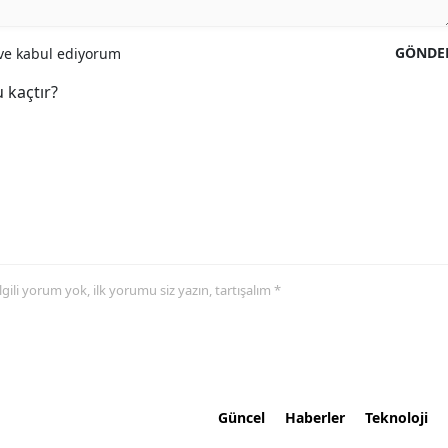
GÖNDE
e kabul ediyorum
 kaçtır?
 ilgili yorum yok, ilk yorumu siz yazın, tartışalım *
Güncel
Haberler
Teknoloji