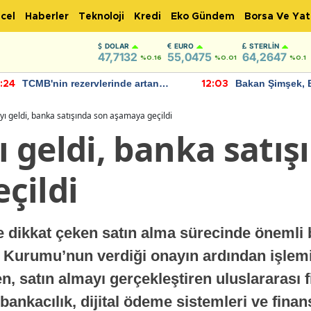
cel
Haberler
Teknoloji
Kredi
Eko Gündem
Borsa Ve Yat
DOLAR
EURO
STERLIN
47,7132
55,0475
64,2647
%0.16
%0.01
%0.1
TCMB'nin rezervlerinde artan
Bakan Şimşek, 
:24
12:03
momentum devam ediyor
için umut verici
bulundu
ı geldi, banka satışında son aşamaya geçildi
 geldi, banka satış
çildi
 dikkat çeken satın alma sürecinde önemli bi
Kurumu’nun verdiği onayın ardından işle
 satın almayı gerçekleştiren uluslararası fi
 bankacılık, dijital ödeme sistemleri ve finan