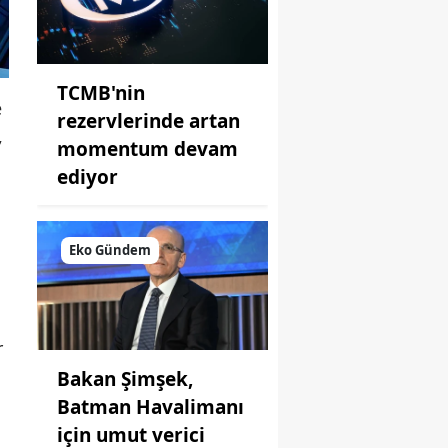
TCMB'nin
e
rezervlerinde artan
,
momentum devam
ediyor
Eko Gündem
r
Bakan Şimşek,
Batman Havalimanı
için umut verici