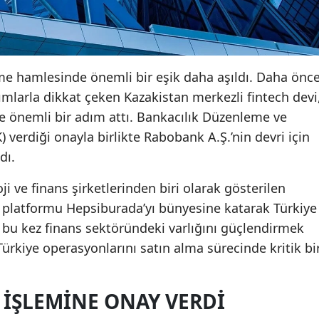
üme hamlesinde önemli bir eşik daha aşıldı. Daha önc
rımlarla dikkat çeken Kazakistan merkezli fintech devi
e önemli bir adım attı. Bankacılık Düzenleme ve
erdiği onayla birlikte Rabobank A.Ş.’nin devri için
dı.
i ve finans şirketlerinden biri olarak gösterilen
et platformu Hepsiburada’yı bünyesine katarak Türkiye
t, bu kez finans sektöründeki varlığını güçlendirmek
rkiye operasyonlarını satın alma sürecinde kritik bi
 IŞLEMINE ONAY VERDI